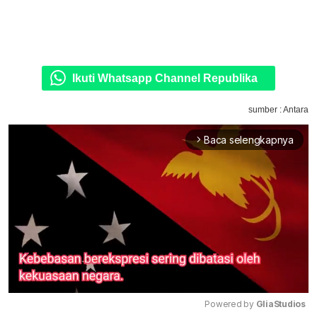
Ikuti Whatsapp Channel Republika
sumber : Antara
Baca selengkapnya
arrow_forward_ios
Powered by 
GliaStudios