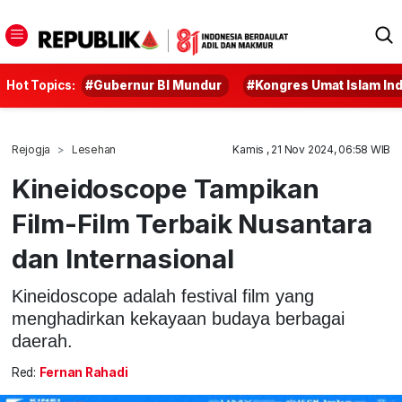
Hot Topics:
#Gubernur BI Mundur
#Kongres Umat Islam In
Rejogja
Lesehan
Kamis , 21 Nov 2024, 06:58 WIB
Kineidoscope Tampikan
Film-Film Terbaik Nusantara
dan Internasional
Kineidoscope adalah festival film yang
menghadirkan kekayaan budaya berbagai
daerah.
Red:
Fernan Rahadi