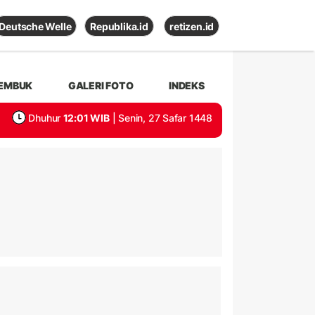
Deutsche Welle
Republika.id
retizen.id
EMBUK
GALERI FOTO
INDEKS
Dhuhur
12:01 WIB
| Senin, 27 Safar 1448