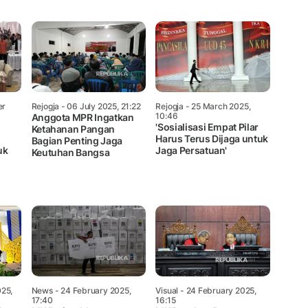
Mute
er
Rejogja
- 06 July 2025, 21:22
Rejogja
- 25 March 2025,
10:46
Anggota MPR Ingatkan
'Sosialisasi Empat Pilar
Ketahanan Pangan
Harus Terus Dijaga untuk
Bagian Penting Jaga
uk
Jaga Persatuan'
Keutuhan Bangsa
025,
News
- 24 February 2025,
Visual
- 24 February 2025,
17:40
16:15