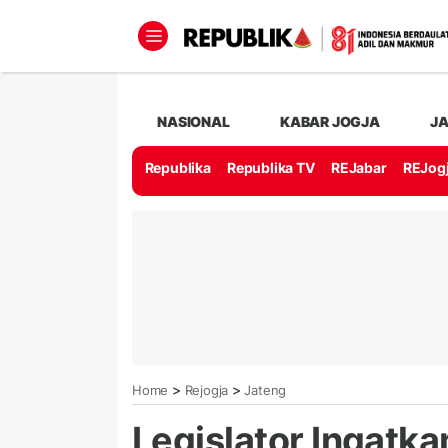
NASIONAL
KABAR JOGJA
J
Republika
Republika TV
REJabar
REJog
>
>
Home
Rejogja
Jateng
Legislator Ingatk