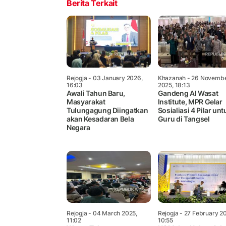
Berita Terkait
Rejogja
- 03 January 2026,
Khazanah
- 26 Novemb
16:03
2025, 18:13
Awali Tahun Baru,
Gandeng Al Wasat
Masyarakat
Institute, MPR Gelar
Tulungagung Diingatkan
Sosialiasi 4 Pilar unt
akan Kesadaran Bela
Guru di Tangsel
Negara
Rejogja
- 04 March 2025,
Rejogja
- 27 February 2
11:02
10:55