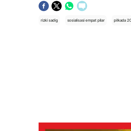
rizki sadig
sosialisasi empat pilar
pilkada 2