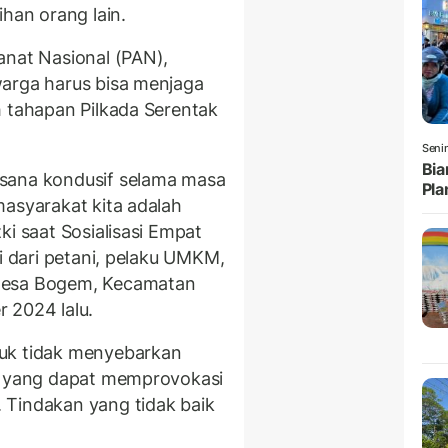
ihan orang lain.
anat Nasional (PAN),
warga harus bisa menjaga
h tahapan Pilkada Serentak
Seni
Bia
sana kondusif selama masa
Pla
masyarakat kita adalah
ki saat Sosialisasi Empat
i dari petani, pelaku UMKM,
 Desa Bogem, Kecamatan
 2024 lalu.
tuk tidak menyebarkan
an yang dapat memprovokasi
 Tindakan yang tidak baik