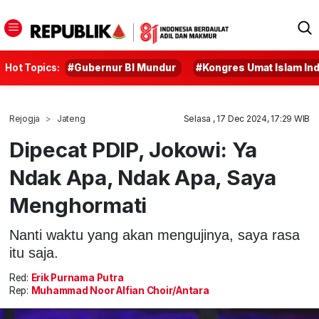
Hot Topics:
#Gubernur BI Mundur
#Kongres Umat Islam In
Rejogja
Jateng
Selasa , 17 Dec 2024, 17:29 WIB
Dipecat PDIP, Jokowi: Ya
Ndak Apa, Ndak Apa, Saya
Menghormati
Nanti waktu yang akan mengujinya, saya rasa
itu saja.
Red:
Erik Purnama Putra
Rep:
Muhammad Noor Alfian Choir/Antara