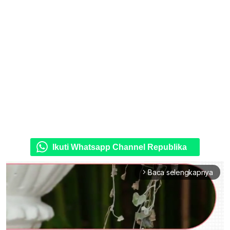
Ikuti Whatsapp Channel Republika
Baca selengkapnya
arrow_forward_ios