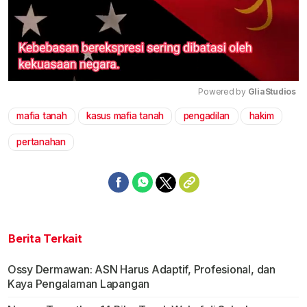
Powered by 
GliaStudios
mafia tanah
kasus mafia tanah
pengadilan
hakim
Mute
pertanahan
Berita Terkait
Ossy Dermawan: ASN Harus Adaptif, Profesional, dan
Kaya Pengalaman Lapangan