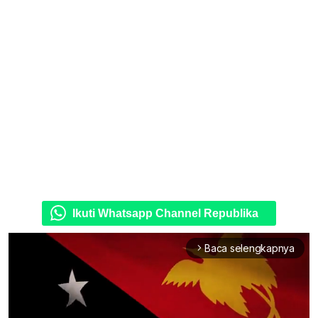
Ikuti Whatsapp Channel Republika
Baca selengkapnya
arrow_forward_ios