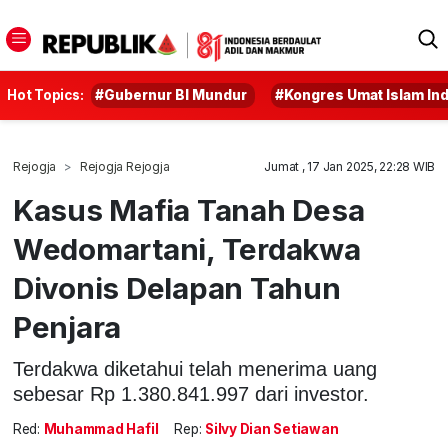
Hot Topics:
#Gubernur BI Mundur
#Kongres Umat Islam In
Rejogja
Rejogja Rejogja
Jumat , 17 Jan 2025, 22:28 WIB
Kasus Mafia Tanah Desa
Wedomartani, Terdakwa
Divonis Delapan Tahun
Penjara
Terdakwa diketahui telah menerima uang
sebesar Rp 1.380.841.997 dari investor.
Red:
Muhammad Hafil
Rep:
Silvy Dian Setiawan