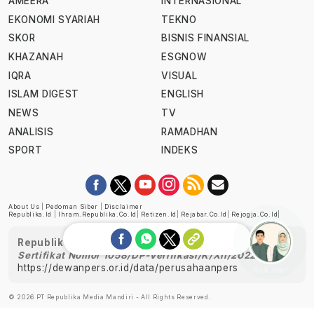
AMEERA
INTERNASIONAL
EKONOMI SYARIAH
TEKNO
SKOR
BISNIS FINANSIAL
KHAZANAH
ESGNOW
IQRA
VISUAL
ISLAM DIGEST
ENGLISH
NEWS
TV
ANALISIS
RAMADHAN
SPORT
INDEKS
About Us
|
Pedoman Siber
|
Disclaimer
Republika.id
|
Ihram.republika.co.id
|
Retizen.id
|
Rejabar.co.id
|
Rejogja.co.id
|
Republika telah diverifikasi oleh Dewan Pers
Sertifikat Nomor 1058/DP-Verifikasi/K/XII/2022
https://dewanpers.or.id/data/perusahaanpers
Ask me!
© 2026 PT Republika Media Mandiri - All Rights Reserved.