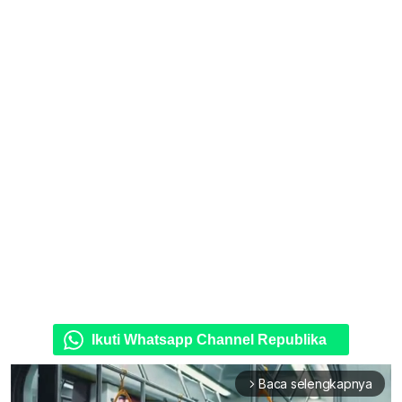
Ikuti Whatsapp Channel Republika
Baca selengkapnya
arrow_forward_ios