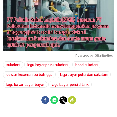
Powered by 
GliaStudios
sukatani
lagu bayar polisi sukatani
band sukatani
Mute
dewan kesenian purbalingga
lagu bayar polisi dari sukatani
lagu bayar bayar bayar
lagu bayar polisi ditarik