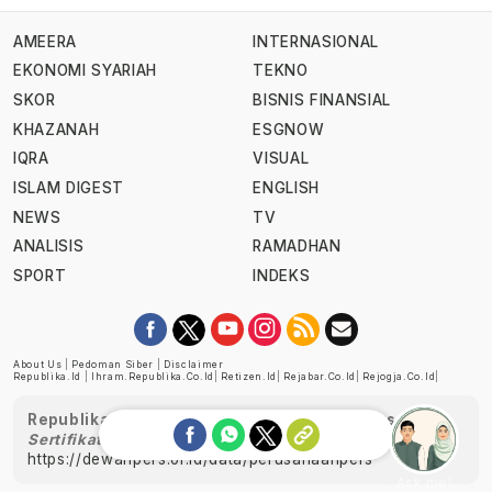
AMEERA
INTERNASIONAL
EKONOMI SYARIAH
TEKNO
SKOR
BISNIS FINANSIAL
KHAZANAH
ESGNOW
IQRA
VISUAL
ISLAM DIGEST
ENGLISH
NEWS
TV
ANALISIS
RAMADHAN
SPORT
INDEKS
About Us
|
Pedoman Siber
|
Disclaimer
Republika.id
|
Ihram.republika.co.id
|
Retizen.id
|
Rejabar.co.id
|
Rejogja.co.id
|
Republika telah diverifikasi oleh Dewan Pers
Sertifikat Nomor 1058/DP-Verifikasi/K/XII/2022
https://dewanpers.or.id/data/perusahaanpers
Ask me!