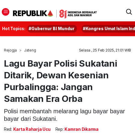
Hot Topics:
#Gubernur BI Mundur
#Kongres Umat Islam In
Rejogja
Jateng
Selasa , 25 Feb 2025, 21:01 WIB
Lagu Bayar Polisi Sukatani
Ditarik, Dewan Kesenian
Purbalingga: Jangan
Samakan Era Orba
Polisi membantah melarang lagu bayar bayar
bayar dari Sukatani.
Red:
Karta Raharja Ucu
Rep:
Kamran Dikarma