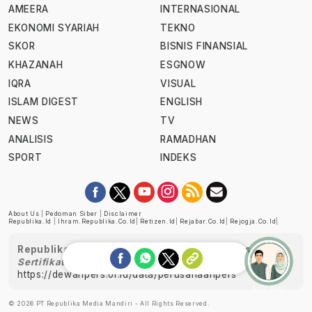
AMEERA
INTERNASIONAL
EKONOMI SYARIAH
TEKNO
SKOR
BISNIS FINANSIAL
KHAZANAH
ESGNOW
IQRA
VISUAL
ISLAM DIGEST
ENGLISH
NEWS
TV
ANALISIS
RAMADHAN
SPORT
INDEKS
About Us
|
Pedoman Siber
|
Disclaimer
Republika.id
|
Ihram.republika.co.id
|
Retizen.id
|
Rejabar.co.id
|
Rejogja.co.id
|
Republika telah diverifikasi oleh Dewan Pers
Sertifikat Nomor 1058/DP-Verifikasi/K/XII/2022
https://dewanpers.or.id/data/perusahaanpers
Ask me!
© 2026 PT Republika Media Mandiri - All Rights Reserved.