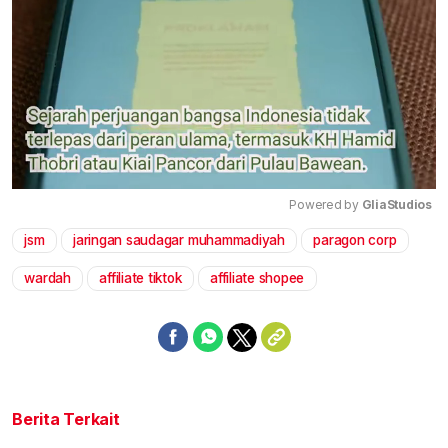
Powered by 
GliaStudios
jsm
jaringan saudagar muhammadiyah
paragon corp
Mute
wardah
affiliate tiktok
affiliate shopee
Berita Terkait