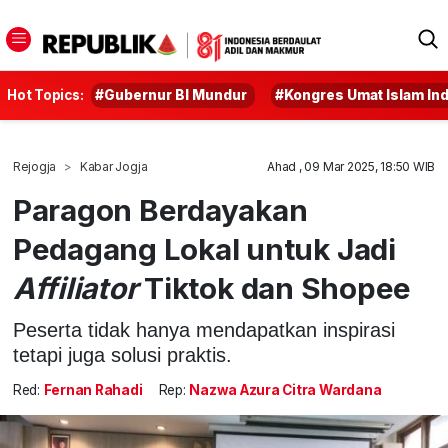
Hot Topics:
#Gubernur BI Mundur
#Kongres Umat Islam In
Rejogja
Kabar Jogja
Ahad , 09 Mar 2025, 18:50 WIB
Paragon Berdayakan
Pedagang Lokal untuk Jadi
Affiliator
Tiktok dan Shopee
Peserta tidak hanya mendapatkan inspirasi
tetapi juga solusi praktis.
Red:
Fernan Rahadi
Rep:
Nazwa Azura Citra Wardana