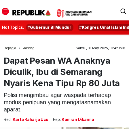
Hot Topics:
#Gubernur BI Mundur
#Kongres Umat Islam In
Rejogja
Jateng
Sabtu , 31 May 2025, 01:42 WIB
Dapat Pesan WA Anaknya
Diculik, Ibu di Semarang
Nyaris Kena Tipu Rp 80 Juta
Polisi mengimbau agar waspada terhadap
modus penipuan yang mengatasnamakan
aparat.
Red:
Karta Raharja Ucu
Rep:
Kamran Dikarma