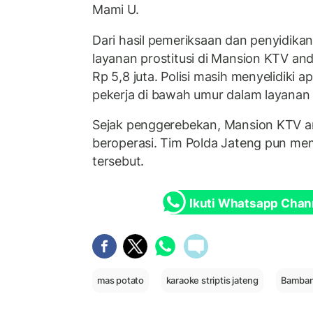
Mami U.
Dari hasil pemeriksaan dan penyidikan
layanan prostitusi di Mansion KTV a
Rp 5,8 juta. Polisi masih menyelidiki a
pekerja di bawah umur dalam layanan p
Sejak penggerebekan, Mansion KTV an
beroperasi. Tim Polda Jateng pun mema
tersebut.
Ikuti Whatsapp Chan
mas potato
karaoke striptis jateng
Bamban