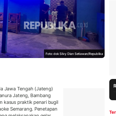
Foto: dok Silvy Dian Setiawan/Republika
a Jawa Tengah (Jateng)
Hanura Jateng, Bambang
 kasus praktik penari bugil
araoke Semarang. Penetapan
Ter
teng melaksanakan gelar