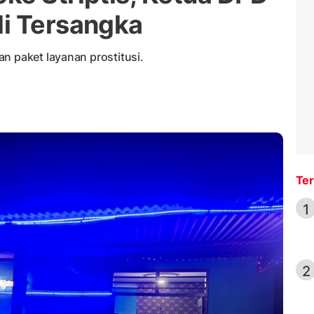
i Tersangka
n paket layanan prostitusi.
Ter
1
2