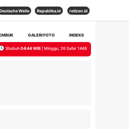
Deutsche Welle
Republika.id
retizen.id
EMBUK
GALERI FOTO
INDEKS
Shubuh
04:44 WIB
| Minggu, 26 Safar 1448