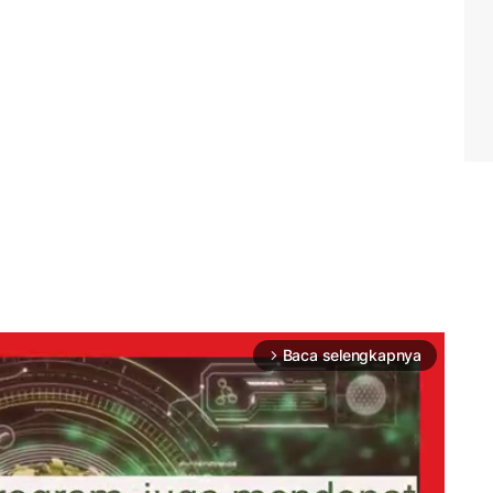
Baca selengkapnya
arrow_forward_ios