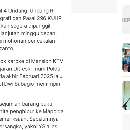
sal 4 Undang-Undang RI
rafi dan Pasal 296 KUHP
akan segera dipanggil
 lanjutan minggu depan.
 permohonan pencekalan
rtanto.
edok karoke di Mansion KTV
jaran Ditreskrimum Polda
akhir Februari 2025 lalu.
ol Dwi Subagio memimpin
sejumlah barang bukti,
ita penghibur ke Mapolda
pemeriksaan. Sebelumnya
rsangka, yakni YS alias