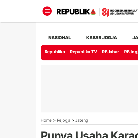
NASIONAL
KABAR JOGJA
J
Republika
Republika TV
REJabar
REJog
>
>
Home
Rejogja
Jateng
Punya Usaha Karao