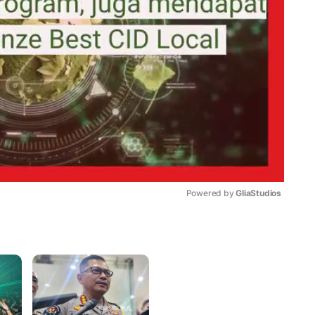
Powered by 
GliaStudios
Mute