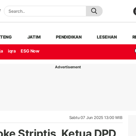
ATENG
JATIM
PENDIDIKAN
LESEHAN
R
ja
iqra
ESG Now
Advertisement
Sabtu 07 Jun 2025 13:00 WIB
ke Striptis, Ketua DPD