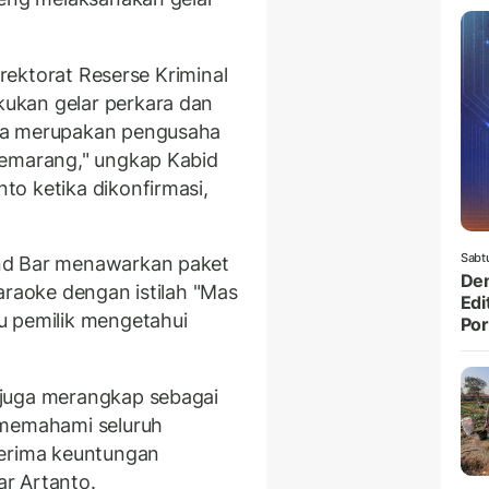
irektorat Reserse Kriminal
ukan gelar perkara dan
ia merupakan pengusaha
Semarang," ungkap Kabid
o ketika dikonfirmasi,
Sabt
nd Bar menawarkan paket
Den
araoke dengan istilah "Mas
Edi
u pemilik mengetahui
Po
 juga merangkap sebagai
 memahami seluruh
nerima keuntungan
jar Artanto.