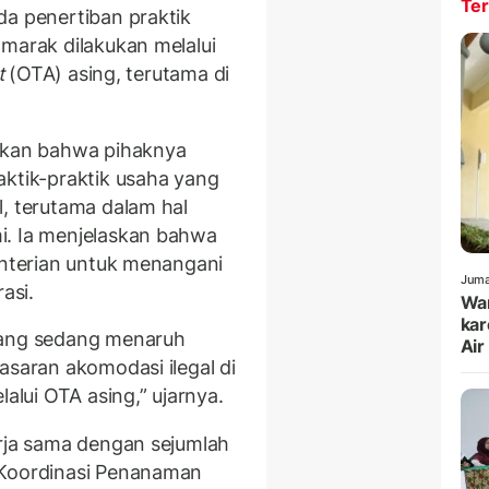
Ter
da penertiban praktik
 marak dilakukan melalui
t
(OTA) asing, terutama di
kan bahwa pihaknya
aktik-praktik usaha yang
l, terutama dalam hal
i. Ia menjelaskan bahwa
enterian untuk menangani
Juma
asi.
War
kar
mang sedang menaruh
Air
asaran akomodasi ilegal di
lalui OTA asing,” ujarnya.
erja sama dengan sejumlah
 Koordinasi Penanaman