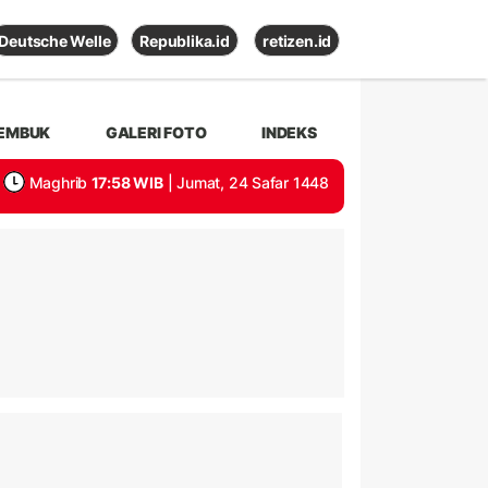
Deutsche Welle
Republika.id
retizen.id
EMBUK
GALERI FOTO
INDEKS
Maghrib
17:58 WIB
| Jumat, 24 Safar 1448