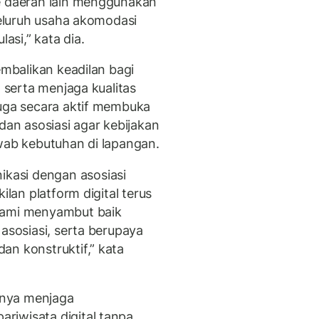
ke daerah lain menggunakan
 seluruh usaha akomodasi
asi,” kata dia.
embalikan keadilan bagi
a serta menjaga kualitas
juga secara aktif membuka
dan asosiasi agar kebijakan
awab kebutuhan di lapangan.
kasi dengan asosiasi
ilan platform digital terus
Kami menyambut baik
 asosiasi, serta berupaya
an konstruktif,” kata
gnya menjaga
riwisata digital tanpa