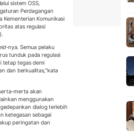
alui sistem OSS,
ngaturan Perdagangan
rta Kementerian Komunikasi
ritas atas regulasi
).
eld-
nya. Semua pelaku
rus tunduk pada regulasi
i tetap tegas demi
an dan berkualitas,"kata
serta-merta akan
elainkan menggunakan
edepankan dialog terlebih
n ketegasan sebagai
cakup peringatan dan