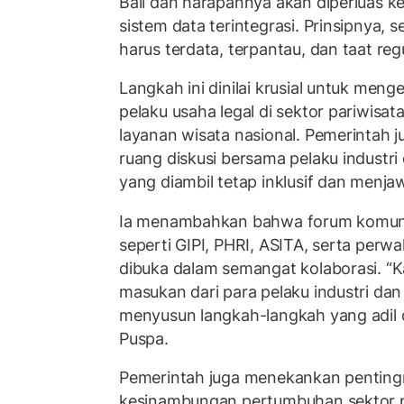
Bali dan harapannya akan diperluas 
sistem data terintegrasi. Prinsipnya,
harus terdata, terpantau, dan taat regul
Langkah ini dinilai krusial untuk meng
pelaku usaha legal di sektor pariwisat
layanan wisata nasional. Pemerintah 
ruang diskusi bersama pelaku industri 
yang diambil tetap inklusif dan menj
Ia menambahkan bahwa forum komuni
seperti GIPI, PHRI, ASITA, serta perwak
dibuka dalam semangat kolaborasi. “
masukan dari para pelaku industri dan
menyusun langkah-langkah yang adil d
Puspa.
Pemerintah juga menekankan pentin
kesinambungan pertumbuhan sektor pa