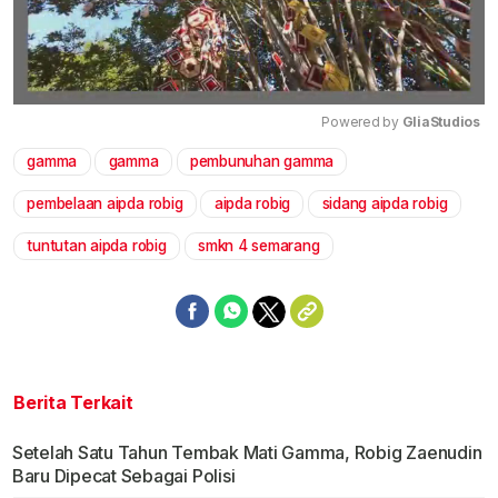
Powered by 
GliaStudios
gamma
gamma
pembunuhan gamma
Mute
pembelaan aipda robig
aipda robig
sidang aipda robig
tuntutan aipda robig
smkn 4 semarang
Berita Terkait
Setelah Satu Tahun Tembak Mati Gamma, Robig Zaenudin
Baru Dipecat Sebagai Polisi