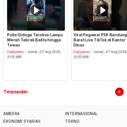
Polisi Diduga Terobos Lampu
Viral Pegawai P3K Bandung
Merah Tabrak Balita hingga
Barat Live TikTok di Kantor
Tewas
Dinas
Dailynews
- Jumat , 07 Aug 2026,
Dailynews
- Jumat , 07 Aug 2026
21:15 WIB
20:15 WIB
>
Terpopuler
AMEERA
INTERNASIONAL
EKONOMI SYARIAH
TEKNO