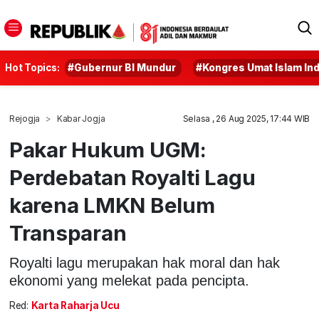
Hot Topics:
#Gubernur BI Mundur
#Kongres Umat Islam In
Rejogja
Kabar Jogja
Selasa , 26 Aug 2025, 17:44 WIB
Pakar Hukum UGM:
Perdebatan Royalti Lagu
karena LMKN Belum
Transparan
Royalti lagu merupakan hak moral dan hak
ekonomi yang melekat pada pencipta.
Red:
Karta Raharja Ucu