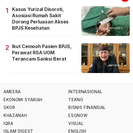
Kasus Yurizal Disoroti,
1
Asosiasi Rumah Sakit
Dorong Perluasan Akses
BPJS Kesehatan
Ikut Cemooh Pasien BPJS,
2
Perawat RSA UGM
Terancam Sanksi Berat
AMEERA
INTERNASIONAL
EKONOMI SYARIAH
TEKNO
SKOR
BISNIS FINANSIAL
KHAZANAH
ESGNOW
IQRA
VISUAL
ISLAM DIGEST
ENGLISH