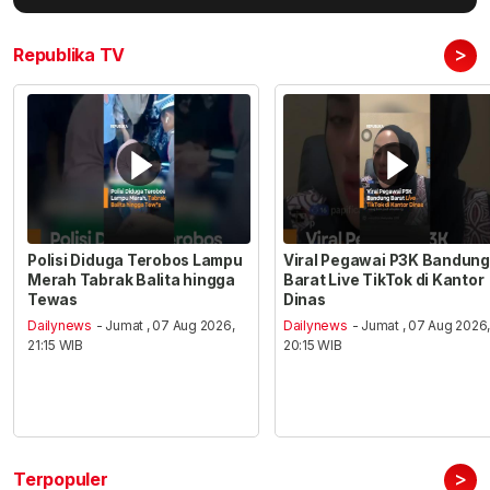
>
Republika TV
Polisi Diduga Terobos Lampu
Viral Pegawai P3K Bandung
Merah Tabrak Balita hingga
Barat Live TikTok di Kantor
Tewas
Dinas
Dailynews
- Jumat , 07 Aug 2026,
Dailynews
- Jumat , 07 Aug 2026
21:15 WIB
20:15 WIB
>
Terpopuler