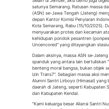
Selain di Jember, aksi demo juga digela
satunya Semarang. Ratusan massa dari
(ASN) se-Jawa Tengah (Jateng) meng
depan Kantor Komisi Penyiaran Indone
Kota Semarang, Rabu (15/10/2025). Da
menyuarakan protes dan kecaman at
kehidupan pondok pesantren (ponpes
Uncencored" yang ditayangkan stasiun
Dalam aksinya, massa ASN se-Jaten
spanduk yang antara lain bertuliskan "
benteng moral bangsa, bukan objek se
izin Trans7". Sebagian massa aksi m
Alumni Santri Lirboyo (Himasal) yang 
daerah di Jateng, seperti Kabupaten 
dan Kabupaten Kendal.
"Kami keluarga besar Aliansi Santri 