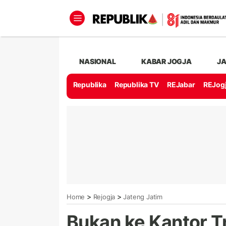
NASIONAL
KABAR JOGJA
J
Republika
Republika TV
REJabar
REJog
>
>
Home
Rejogja
Jateng Jatim
Bukan ke Kantor Tr