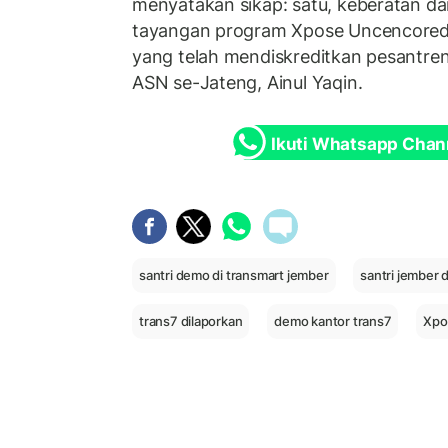
menyatakan sikap: satu, keberatan 
tayangan program Xpose Uncencored
yang telah mendiskreditkan pesantren 
ASN se-Jateng, Ainul Yaqin.
Ikuti Whatsapp Chan
santri demo di transmart jember
santri jember
trans7 dilaporkan
demo kantor trans7
Xpo