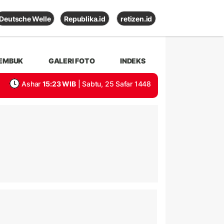
Deutsche Welle
Republika.id
retizen.id
EMBUK
GALERI FOTO
INDEKS
Ashar
15:23 WIB
| Sabtu, 25 Safar 1448