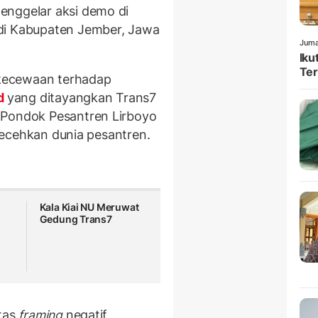
enggelar aksi demo di
di Kabupaten Jember, Jawa
Juma
Iku
Ter
kekecewaan terhadap
d
yang ditayangkan Trans7
 Pondok Pesantren Lirboyo
melecehkan dunia pesantren.
Kala Kiai NU Meruwat
Gedung Trans7
atas
framing
negatif