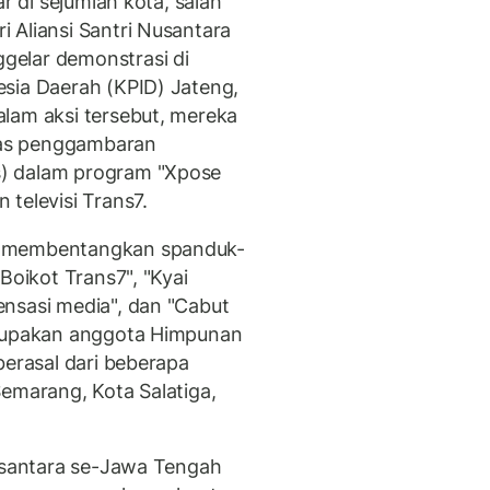
r di sejumlah kota, salah
 Aliansi Santri Nusantara
gelar demonstrasi di
sia Daerah (KPID) Jateng,
lam aksi tersebut, mereka
as penggambaran
) dalam program "Xpose
 televisi Trans7.
g membentangkan spanduk-
Boikot Trans7", "Kyai
nsasi media", dan "Cabut
erupakan anggota Himpunan
berasal dari beberapa
Semarang, Kota Salatiga,
Nusantara se-Jawa Tengah