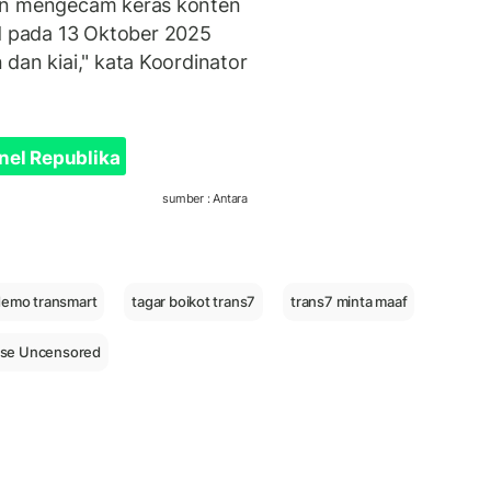
dan mengecam keras konten
 pada 13 Oktober 2025
dan kiai," kata Koordinator
nel Republika
sumber : Antara
 demo transmart
tagar boikot trans7
trans7 minta maaf
se Uncensored