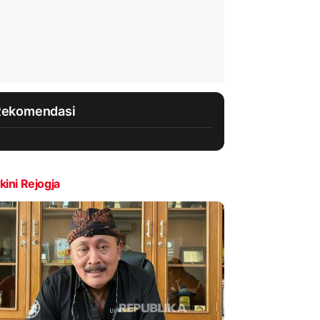
Rekomendasi
kini Rejogja