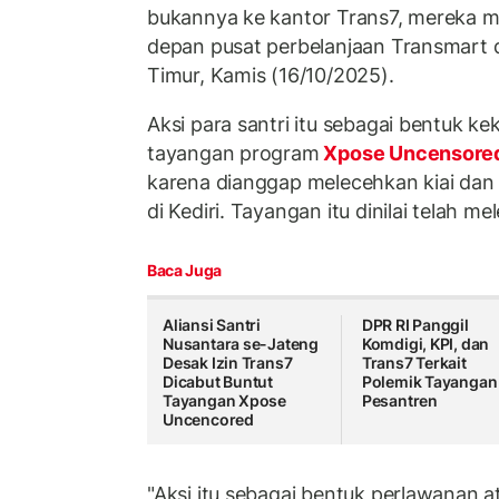
bukannya ke kantor Trans7, mereka m
depan pusat perbelanjaan Transmart 
Timur, Kamis (16/10/2025).
Aksi para santri itu sebagai bentuk 
tayangan program
Xpose Uncensore
karena dianggap melecehkan kiai dan
di Kediri. Tayangan itu dinilai telah 
Baca Juga
Aliansi Santri
DPR RI Panggil
Nusantara se-Jateng
Komdigi, KPI, dan
Desak Izin Trans7
Trans7 Terkait
Dicabut Buntut
Polemik Tayangan
Tayangan Xpose
Pesantren
Uncencored
"Aksi itu sebagai bentuk perlawanan 