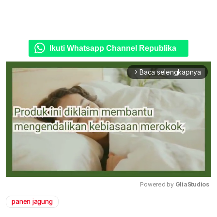
Ikuti Whatsapp Channel Republika
Baca selengkapnya
arrow_forward_ios
Powered by 
GliaStudios
panen jagung
Mute