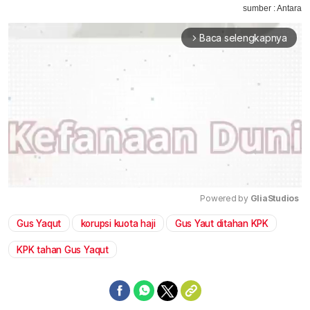
sumber : Antara
Baca selengkapnya
arrow_forward_ios
Powered by 
GliaStudios
Gus Yaqut
korupsi kuota haji
Gus Yaut ditahan KPK
Mute
KPK tahan Gus Yaqut