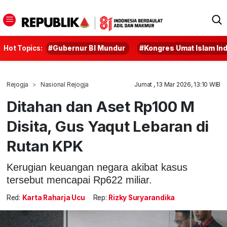
Hot Topics:
#Gubernur BI Mundur
#Kongres Umat Islam In
Rejogja
Nasional Rejogja
Jumat , 13 Mar 2026, 13:10 WIB
Ditahan dan Aset Rp100 M
Disita, Gus Yaqut Lebaran di
Rutan KPK
Kerugian keuangan negara akibat kasus
tersebut mencapai Rp622 miliar.
Red:
Karta Raharja Ucu
Rep:
Rizky Suryarandika