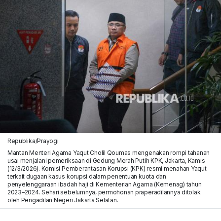
Republika/Prayogi
Mantan Menteri Agama Yaqut Cholil Qoumas mengenakan rompi tahanan
usai menjalani pemeriksaan di Gedung Merah Putih KPK, Jakarta, Kamis
(12/3/2026). Komisi Pemberantasan Korupsi (KPK) resmi menahan Yaqut
terkait dugaan kasus korupsi dalam penentuan kuota dan
penyelenggaraan ibadah haji di Kementerian Agama (Kemenag) tahun
2023–2024. Sehari sebelumnya, permohonan praperadilannya ditolak
oleh Pengadilan Negeri Jakarta Selatan.