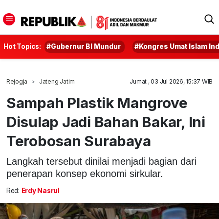
Hot Topics:
#Gubernur BI Mundur
#Kongres Umat Islam In
Rejogja
Jateng Jatim
Jumat , 03 Jul 2026, 15:37 WIB
Sampah Plastik Mangrove
Disulap Jadi Bahan Bakar, Ini
Terobosan Surabaya
Langkah tersebut dinilai menjadi bagian dari
penerapan konsep ekonomi sirkular.
Red:
Erdy Nasrul