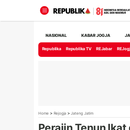
NASIONAL
KABAR JOGJA
J
Republika
Republika TV
REJabar
REJog
>
>
Home
Rejogja
Jateng Jatim
Perajin Tenun Ikat 