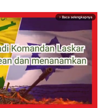
Baca selengkapnya
arrow_forward_ios