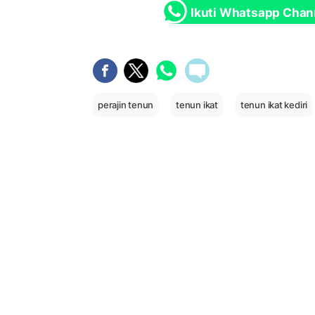
Ikuti Whatsapp Chan
perajin tenun
tenun ikat
tenun ikat kediri