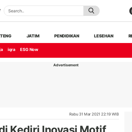
ATENG
JATIM
PENDIDIKAN
LESEHAN
R
ja
iqra
ESG Now
Advertisement
Rabu 31 Mar 2021 22:19 WIB
di Kediri Inovasi Motif