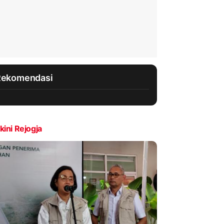
Rekomendasi
kini Rejogja