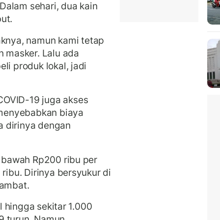
Dalam sehari, dua kain
ut.
nya, namun kami tetap
n masker. Lalu ada
li produk lokal, jadi
COVID-19 juga akses
u menyebabkan biaya
a dirinya dengan
i bawah Rp200 ribu per
ribu. Dirinya bersyukur di
lambat.
al hingga sekitar 1.000
9 turun. Namun,