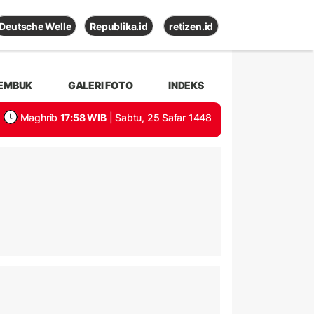
Deutsche Welle
Republika.id
retizen.id
EMBUK
GALERI FOTO
INDEKS
Maghrib
17:58 WIB
| Sabtu, 25 Safar 1448