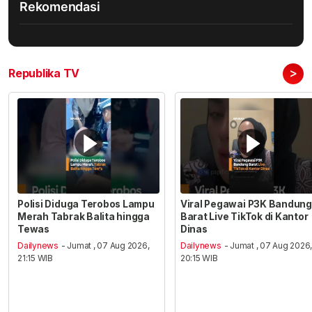
Rekomendasi
>
Republika TV
Polisi Diduga Terobos Lampu
Viral Pegawai P3K Bandung
Merah Tabrak Balita hingga
Barat Live TikTok di Kantor
Tewas
Dinas
Dailynews
- Jumat , 07 Aug 2026,
Dailynews
- Jumat , 07 Aug 2026
21:15 WIB
20:15 WIB