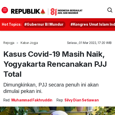
Hot Topics:
#Gubernur BI Mundur
#Kongres Umat Islam In
Rejogja
Kabar Jogja
Selasa , 01 Mar 2022, 17:20 WIB
Kasus Covid-19 Masih Naik,
Yogyakarta Rencanakan PJJ
Total
Dimungkinkan, PJJ secara penuh ini akan
dimulai pekan ini.
Red:
Muhammad Fakhruddin
Rep:
Silvy Dian Setiawan