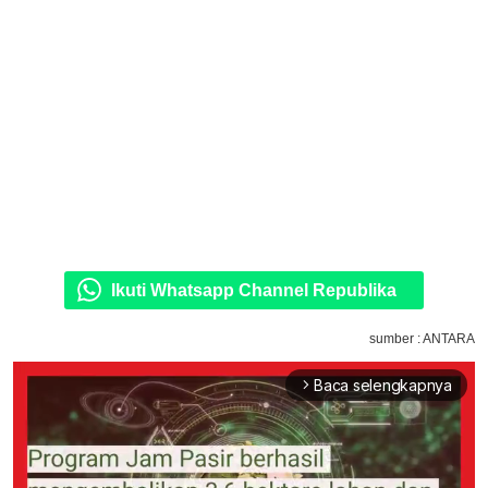
Ikuti Whatsapp Channel Republika
sumber : ANTARA
Baca selengkapnya
arrow_forward_ios