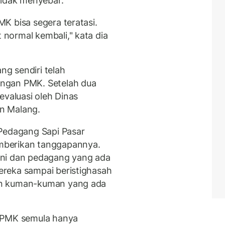
tidak menyebar.
K bisa segera teratasi.
normal kembali," kata dia
g sendiri telah
ngan PMK. Setelah dua
evaluasi oleh Dinas
n Malang.
 Pedagang Sapi Pasar
mberikan tanggapannya.
ani dan pedagang yang ada
reka sampai beristighasah
an kuman-kuman yang ada
h PMK semula hanya