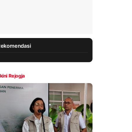
Rekomendasi
kini Rejogja