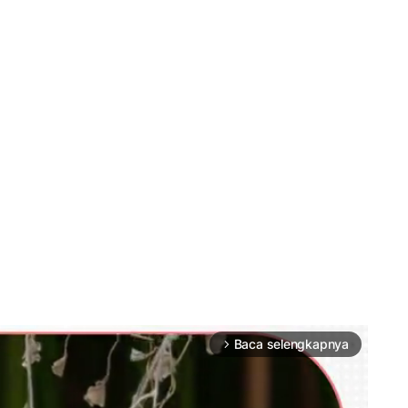
Baca selengkapnya
arrow_forward_ios