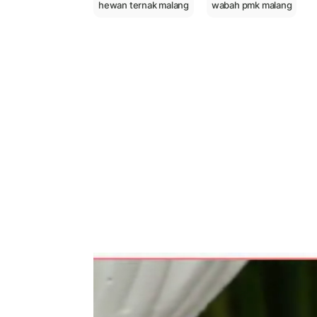
hewan ternak malang
wabah pmk malang