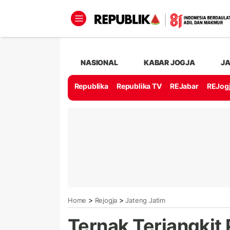
NASIONAL
KABAR JOGJA
J
Republika
Republika TV
REJabar
REJog
>
>
Home
Rejogja
Jateng Jatim
Ternak Terjangkit