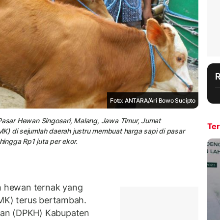
Foto: ANTARA/Ari Bowo Sucipto
 Pasar Hewan Singosari, Malang, Jawa Timur, Jumat
Ter
K) di sejumlah daerah justru membuat harga sapi di pasar
ingga Rp1 juta per ekor.
 hewan ternak yang
PMK) terus bertambah.
wan (DPKH) Kabupaten