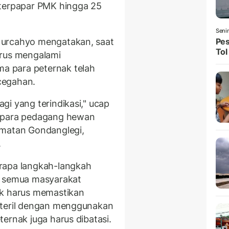
 terpapar PMK hingga 25
Seni
Nurcahyo mengatakan, saat
Pes
Tol
erus mengalami
 para peternak telah
cegahan.
gi yang terindikasi," ucap
n para pedagang hewan
amatan Gondanglegi,
.
rapa langkah-langkah
h semua masyarakat
ak harus memastikan
steril dengan menggunakan
ernak juga harus dibatasi.