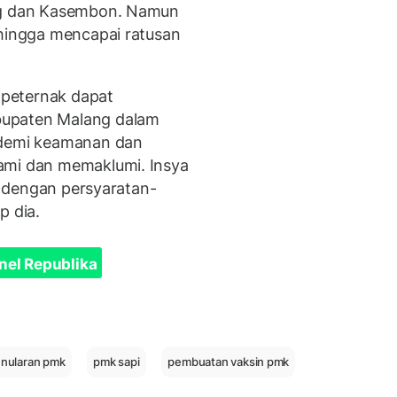
ang dan Kasembon. Namun
 hingga mencapai ratusan
peternak dapat
bupaten Malang dalam
 demi keamanan dan
ami dan memaklumi. Insya
pi dengan persyaratan-
p dia.
nel Republika
nularan pmk
pmk sapi
pembuatan vaksin pmk