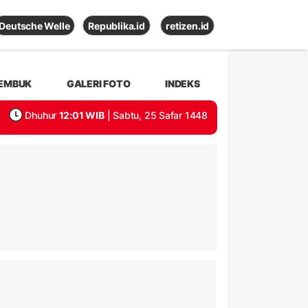
Deutsche Welle
Republika.id
retizen.id
EMBUK
GALERI FOTO
INDEKS
Dhuhur
12:01 WIB
| Sabtu, 25 Safar 1448