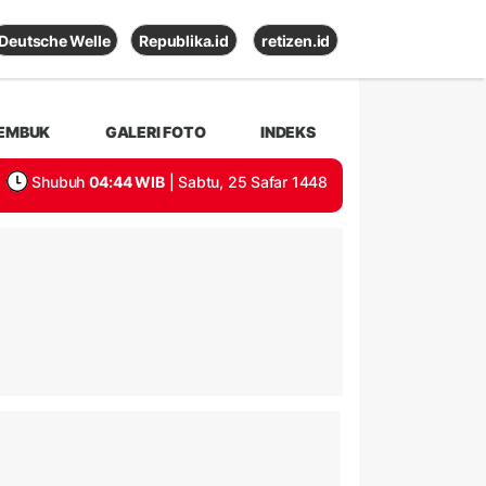
Deutsche Welle
Republika.id
retizen.id
EMBUK
GALERI FOTO
INDEKS
Shubuh
04:44 WIB
| Sabtu, 25 Safar 1448