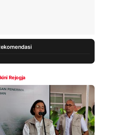
Rekomendasi
kini Rejogja