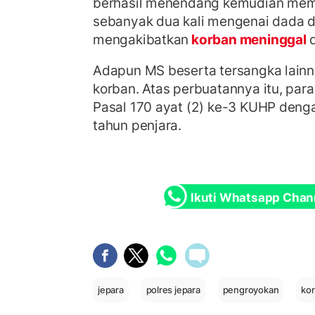
berhasil menendang kemudian mem
sebanyak dua kali mengenai dada d
mengakibatkan
korban meninggal
Adapun MS beserta tersangka lain
korban. Atas perbuatannya itu, para
Pasal 170 ayat (2) ke-3 KUHP den
tahun penjara.
Ikuti Whatsapp Chan
jepara
polres jepara
pengroyokan
ko