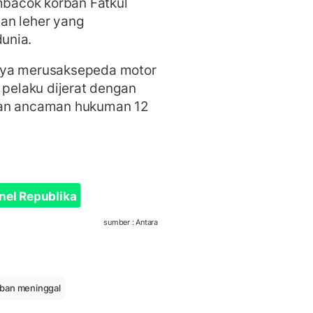
bacok korban Fatkul
an leher yang
dunia.
nya merusaksepeda motor
 pelaku dijerat dengan
gan ancaman hukuman 12
nel Republika
sumber : Antara
rban meninggal