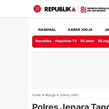
NASIONAL
KABAR JOGJA
J
Republika
Republika TV
REJabar
REJog
>
>
Home
Rejogja
Jateng Jatim
Polres Jepara Tan