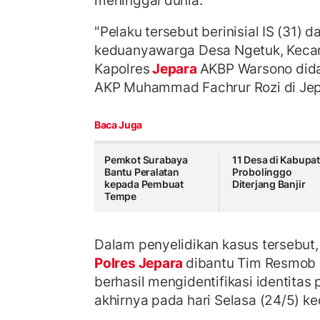
meninggal dunia.
"Pelaku tersebut berinisial IS (31) d
keduanyawarga Desa Ngetuk, Kecam
Kapolres
Jepara
AKBP Warsono dida
AKP Muhammad Fachrur Rozi di Jep
Baca Juga
Pemkot Surabaya
11 Desa di Kabupa
Bantu Peralatan
Probolinggo
kepada Pembuat
Diterjang Banjir
Tempe
Dalam penyelidikan kasus tersebut,
Polres Jepara
dibantu Tim Resmob 
berhasil mengidentifikasi identitas
akhirnya pada hari Selasa (24/5) k