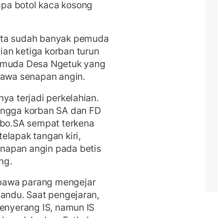
pa botol kaca kosong
ata sudah banyak pemuda
an ketiga korban turun
pemuda Desa Ngetuk yang
awa senapan angin.
ya terjadi perkelahian.
ingga korban SA dan FD
obo.SA sempat terkena
elapak tangan kiri,
napan angin pada betis
ng.
bawa parang mengejar
Gandu. Saat pengejaran,
menyerang IS, namun IS