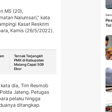
an MS (20),
Seni
atan Nalumsari," kata
Pes
mpingi Kasat Reskrim
Tol
ara, Kamis (26/5/2022).
ten
Ternak Terjangkit
PMK di Kabupaten
Malang Capai 509
Ekor
 kata dia, Tim Resmob
Polda Jateng. Petugas
 para pelaku hingga
eduanya ditangkap.