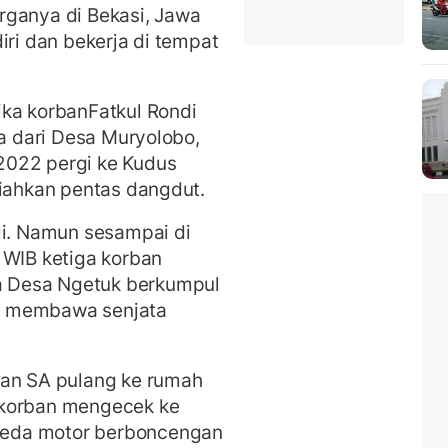
rganya di Bekasi, Jawa
iri dan bekerja di tempat
ika korbanFatkul Rondi
ya dari Desa Muryolobo,
2022 pergi ke Kudus
riahkan pentas dangdut.
li. Namun sesampai di
 WIB ketiga korban
 Desa Ngetuk berkumpul
n membawa senjata
ban SA pulang ke rumah
 korban mengecek ke
eda motor berboncengan