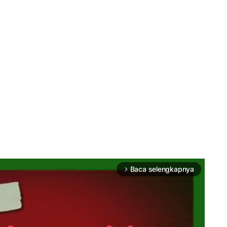
Baca selengkapnya
arrow_forward_ios