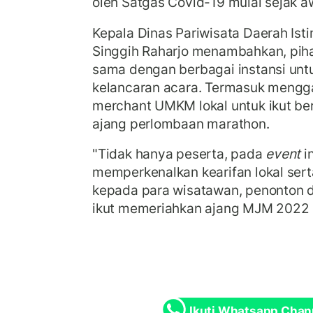
oleh Satgas Covid-19 mulai sejak aw
Kepala Dinas Pariwisata Daerah Ist
Singgih Raharjo menambahkan, piha
sama dengan berbagai instansi un
kelancaran acara. Termasuk meng
merchant UMKM lokal untuk ikut 
ajang perlombaan marathon.
"Tidak hanya peserta, pada
event
in
memperkenalkan kearifan lokal ser
kepada para wisatawan, penonton da
ikut memeriahkan ajang MJM 2022 kal
Ikuti Whatsapp Chan