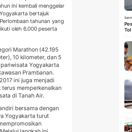
ahun ini kembali menggelar
 Yogyakarta bertajuk
Seni
 Perlombaan tahunan yang
Pes
ikuti oleh 6.000 peserta
Tol
gori Marathon (42.195
ter), 10 kilometer, dan 5
g pariwisata Yogyakarta
 kawasan Prambanan.
 2017 ini juga menjadi
k terus memperkenalkan
ata di Tanah Air.
andiri bersama dengan
a Yogyakarta turut
 mempromosikan
elalui langkah ini,