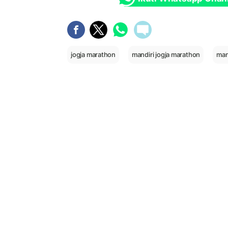
jogja marathon
mandiri jogja marathon
man