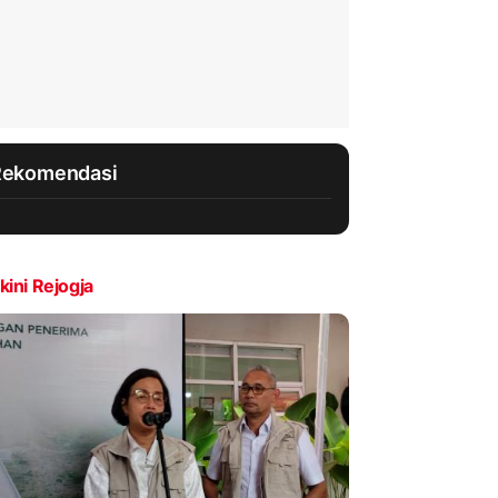
Rekomendasi
kini Rejogja