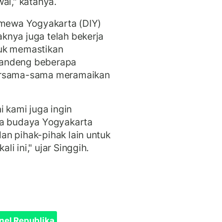
al," katanya.
imewa Yogyakarta (DIY)
knya juga telah bekerja
tuk memastikan
gandeng beberapa
bersama-sama meramaikan
i kami juga ingin
ta budaya Yogyakarta
n pihak-pihak lain untuk
i ini," ujar Singgih.
nel Republika