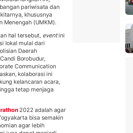
angan pariwisata dan
kitarnya, khususnya
dan Menengah (UMKM).
n hal tersebut,
event
ini
 lokal mulai dari
lisian Daerah
Candi Borobudur,
porate Communication
skan, kolaborasi ini
kung kelancaran acara,
hingga tetap menjaga
arathon
2022 adalah agar
Yogyakarta bisa semakin
omian agar lebih