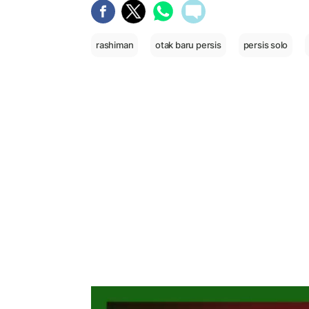
rashiman
otak baru persis
persis solo