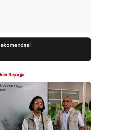
Rekomendasi
kini Rejogja