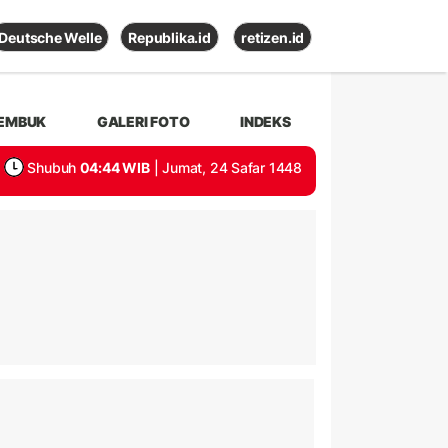
Deutsche Welle
Republika.id
retizen.id
EMBUK
GALERI FOTO
INDEKS
Shubuh
04:44 WIB
| Jumat, 24 Safar 1448