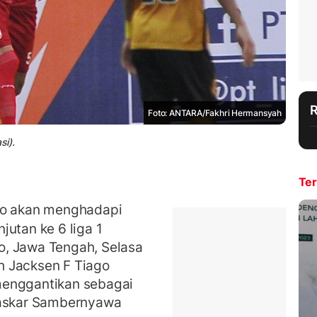
Foto: ANTARA/Fakhri Hermansyah
si).
Ter
lo akan menghadapi
utan ke 6 liga 1
o, Jawa Tengah, Selasa
h Jacksen F Tiago
menggantikan sebagai
Laskar Sambernyawa