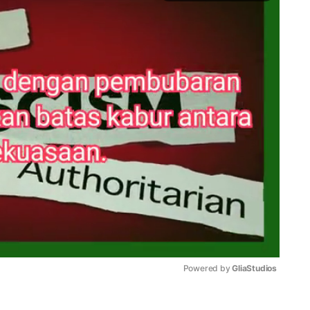
Powered by 
GliaStudios
Mute