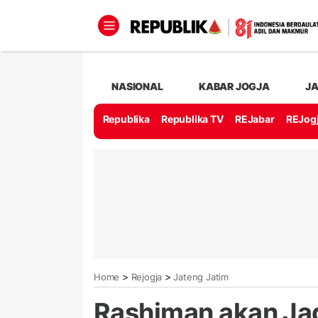
NASIONAL
KABAR JOGJA
J
Republika
Republika TV
REJabar
REJog
>
>
Home
Rejogja
Jateng Jatim
Rashiman akan Jad