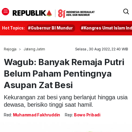
Hot Topics:
#Gubernur BI Mundur
#Kongres Umat Islam In
Rejogja
Jateng Jatim
Selasa , 30 Aug 2022, 22:40 WIB
Wagub: Banyak Remaja Putri
Belum Paham Pentingnya
Asupan Zat Besi
Kekurangan zat besi yang berlanjut hingga usia
dewasa, berisiko tinggi saat hamil.
Red:
Muhammad Fakhruddin
Rep:
Bowo Pribadi