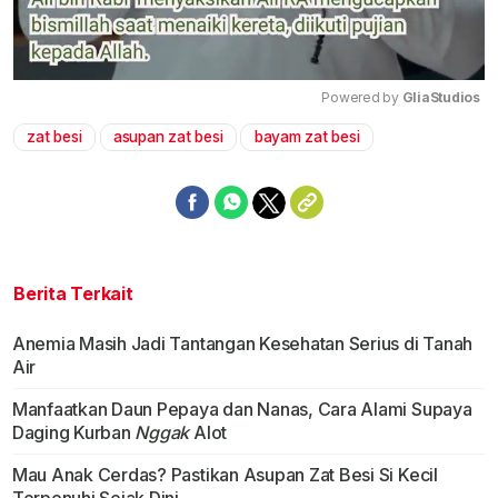
Powered by 
GliaStudios
zat besi
asupan zat besi
bayam zat besi
Mute
Berita Terkait
Anemia Masih Jadi Tantangan Kesehatan Serius di Tanah
Air
Manfaatkan Daun Pepaya dan Nanas, Cara Alami Supaya
Daging Kurban
Nggak
Alot
Mau Anak Cerdas? Pastikan Asupan Zat Besi Si Kecil