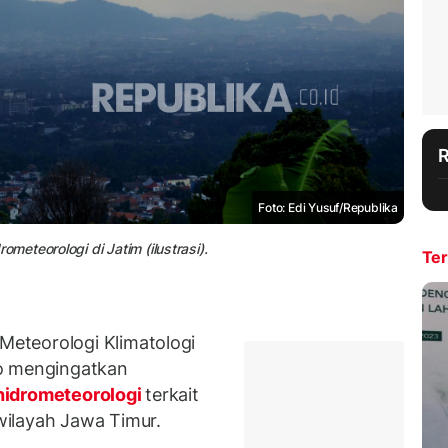
Foto: Edi Yusuf/Republika
eteorologi di Jatim (ilustrasi).
Ter
eteorologi Klimatologi
jo mengingatkan
idrometeorologi
terkait
ilayah Jawa Timur.