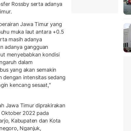
fer Rossby serta adanya
imur.
 perairan Jawa Timur yang
uhu muka laut antara +0.5
erta masih adanya
an adanya gangguan
ebut menyebabkan kondisi
engaruh dalam
us yang akan semakin
n dengan intensitas sedang
ngin kencang sesaat,"
yah Jawa Timur diprakirakan
6 Oktober 2022 pada
oarjo, Kabupaten dan Kota
negoro, Nganjuk,