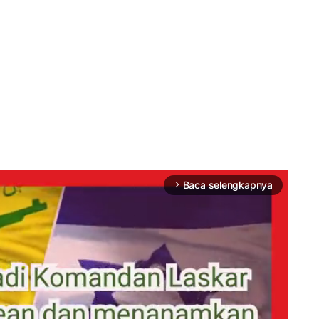
Baca selengkapnya
arrow_forward_ios