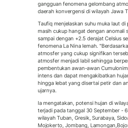
gangguan fenomena gelombang atmos
daerah konvergensi di wilayah Jawa T
Taufiq menjelaskan suhu muka laut di
masih cukup hangat dengan anomali s
sampai dengan +2.5 derajat Celsius s
fenomena La Nina lemah. "Berdasark
atmosfer yang cukup signifikan ters
atmosfer menjadi labil sehingga berp
pembentukan awan-awan Cumulonimb
intens dan dapat mengakibatkan huja
hingga lebat yang disertai petir dan a
ujarnya.
Ia mengatakan, potensi hujan di wila
terjadi pada tanggal 30 September - 
wilayah Tuban, Gresik, Surabaya, Sid
Mojokerto, Jombang, Lamongan,Bojo