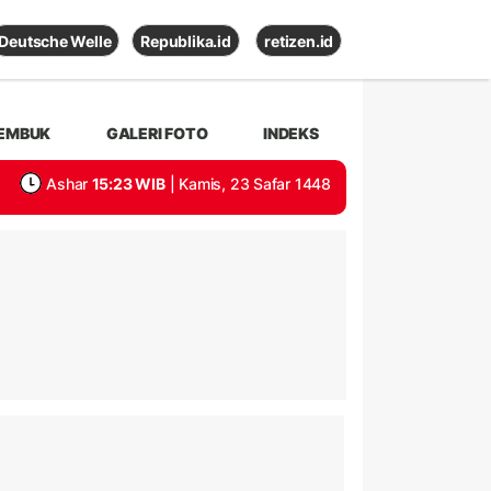
Deutsche Welle
Republika.id
retizen.id
EMBUK
GALERI FOTO
INDEKS
Ashar
15:23 WIB
| Kamis, 23 Safar 1448