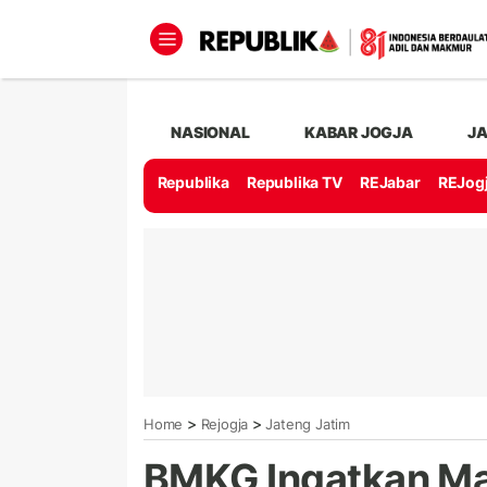
NASIONAL
KABAR JOGJA
J
Republika
Republika TV
REJabar
REJog
>
>
Home
Rejogja
Jateng Jatim
BMKG Ingatkan Ma