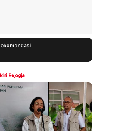
Rekomendasi
kini Rejogja