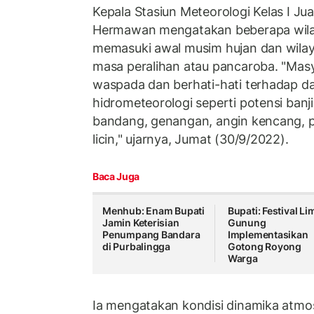
Kepala Stasiun Meteorologi Kelas I Ju
Hermawan mengatakan beberapa wil
memasuki awal musim hujan dan wilay
masa peralihan atau pancaroba. "Masy
waspada dan berhati-hati terhadap 
hidrometeorologi seperti potensi banjir
bandang, genangan, angin kencang, 
licin," ujarnya, Jumat (30/9/2022).
Baca Juga
Menhub: Enam Bupati
Bupati: Festival Li
Jamin Keterisian
Gunung
Penumpang Bandara
Implementasikan
di Purbalingga
Gotong Royong
Warga
Ia mengatakan kondisi dinamika atmos