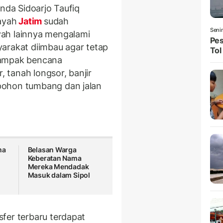
anda Sidoarjo Taufiq
ayah
Jatim
sudah
Seni
ah lainnya mengalami
Pes
arakat diimbau agar tetap
Tol
dampak bencana
, tanah longsor, banjir
pohon tumbang dan jalan
ma
Belasan Warga
Keberatan Nama
Mereka Mendadak
Masuk dalam Sipol
fer terbaru terdapat