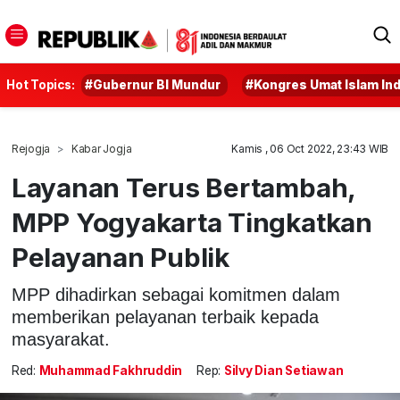
Hot Topics:
#Gubernur BI Mundur
#Kongres Umat Islam In
Rejogja
Kabar Jogja
Kamis , 06 Oct 2022, 23:43 WIB
Layanan Terus Bertambah,
MPP Yogyakarta Tingkatkan
Pelayanan Publik
MPP dihadirkan sebagai komitmen dalam
memberikan pelayanan terbaik kepada
masyarakat.
Red:
Muhammad Fakhruddin
Rep:
Silvy Dian Setiawan