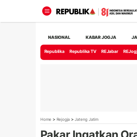
NASIONAL
KABAR JOGJA
J
Republika
Republika TV
REJabar
REJog
>
>
Home
Rejogja
Jateng Jatim
Pakar Ingatkan Or