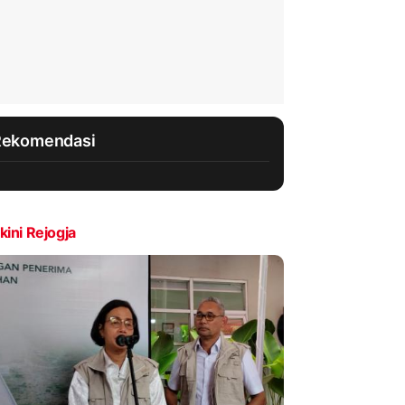
Rekomendasi
kini Rejogja