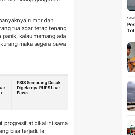
Seni
 banyaknya rumor dan
Pes
rang tua agar tetap tenang
Tol
n panik, kalau memang ada
erkurang maka segera bawa
PSIS Semarang Desak
kar
Digelarnya RUPS Luar
tu
Biasa
progresif atipikal ini sama
g bisa terjadi. Ia