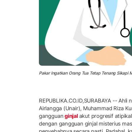
Pakar Ingatkan Orang Tua Tetap Tenang Sikapi Mer
REPUBLIKA.CO.ID,SURABAYA -- Ahli ne
Airlangga (Unair), Muhammad Riza K
gangguan
ginjal
akut progresif atipika
dengan gangguan ginjal misterius mas
penyebabnya secara pasti. Padahal, k