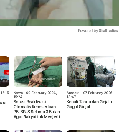
Powered by 
GliaStudios
Mute
 15:15
News
- 09 February 2026,
Ameera
- 07 February 2026,
15:24
18:47
Solusi Reaktivasi
Kenali Tanda dan Gejala
s di
Otomatis Kepesertaan
Gagal Ginjal
PBI BPJS Selama 3 Bulan
Agar Rakyat tak Menjerit