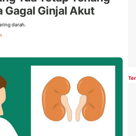
 Gagal Ginjal Akut
aring darah.
n
Ter