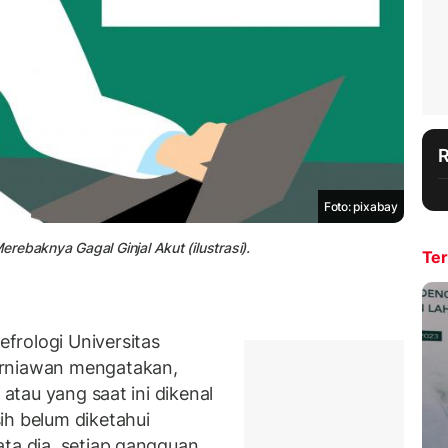
Foto: pixabay
ebaknya Gagal Ginjal Akut (ilustrasi).
Ter
frologi Universitas
urniawan mengatakan,
l atau yang saat ini dikenal
ih belum diketahui
ata dia, setiap gangguan