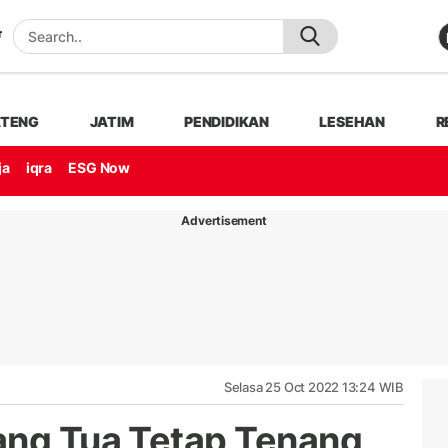
ATENG
JATIM
PENDIDIKAN
LESEHAN
R
ja
iqra
ESG Now
Advertisement
Selasa 25 Oct 2022 13:24 WIB
ang Tua Tetap Tenang