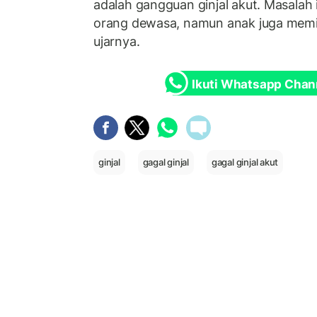
adalah gangguan ginjal akut. Masalah i
orang dewasa, namun anak juga memili
ujarnya.
Ikuti Whatsapp Chan
ginjal
gagal ginjal
gagal ginjal akut