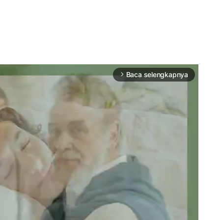
Baca selengkapnya
arrow_forward_ios