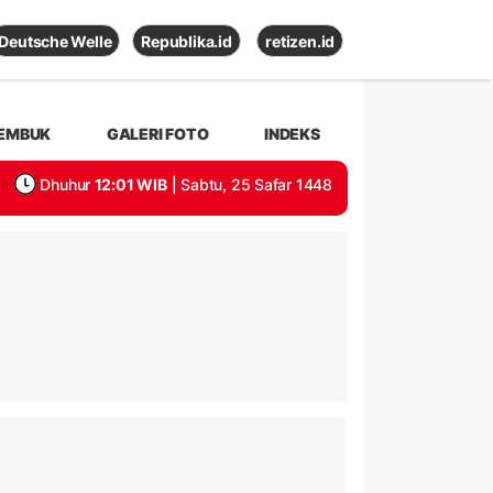
Deutsche Welle
Republika.id
retizen.id
EMBUK
GALERI FOTO
INDEKS
Dhuhur
12:01 WIB
| Sabtu, 25 Safar 1448