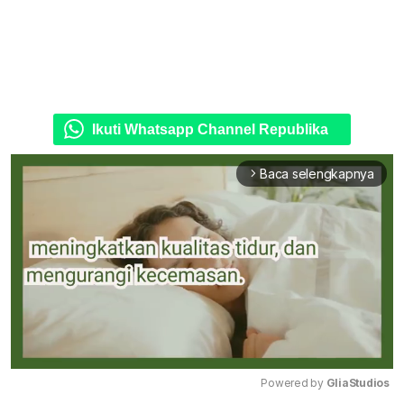
Ikuti Whatsapp Channel Republika
Baca selengkapnya
arrow_forward_ios
Powered by 
GliaStudios