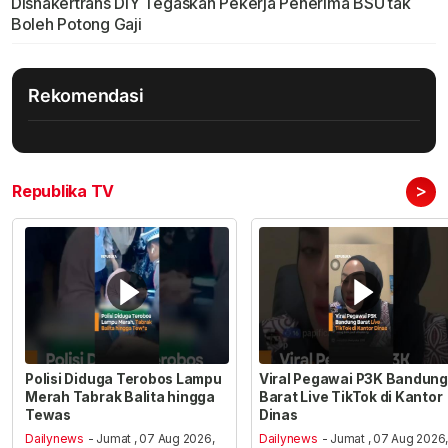
Disnakertrans DIY Tegaskan Pekerja Penerima BSU tak
Boleh Potong Gaji
Rekomendasi
>
Republika TV
Polisi Diduga Terobos Lampu
Viral Pegawai P3K Bandung
Merah Tabrak Balita hingga
Barat Live TikTok di Kantor
Tewas
Dinas
Dailynews
- Jumat , 07 Aug 2026,
Dailynews
- Jumat , 07 Aug 2026