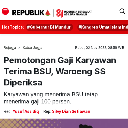
Hot Topics:
#Gubernur BI Mundur
#Kongres Umat Islam In
Rejogja
Kabar Jogja
Rabu , 02 Nov 2022, 08:59 WIB
Pemotongan Gaji Karyawan
Terima BSU, Waroeng SS
Diperiksa
Karyawan yang menerima BSU tetap
menerima gaji 100 persen.
Red:
Yusuf Assidiq
Rep:
Silvy Dian Setiawan