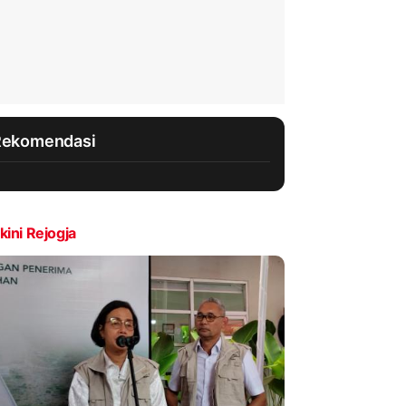
Rekomendasi
kini Rejogja