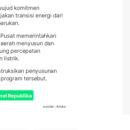
i wujud komitmen
kan transisi energi dari
barukan.
h Pusat memerintahkan
 daerah menyusun dan
kung percepatan
listrik.
struksikan penyusunan
program tersebut.
nel Republika
sumber : Antara