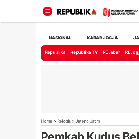
NASIONAL
KABAR JOGJA
J
Republika
Republika TV
REJabar
REJog
>
>
Home
Rejogja
Jateng Jatim
Pemkab Kudus Be