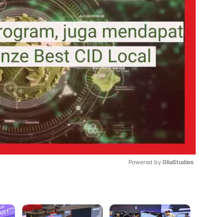
Powered by 
GliaStudios
Mute