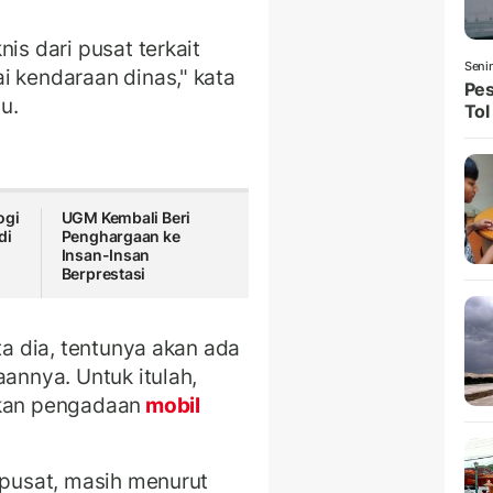
is dari pusat terkait
Seni
i kendaraan dinas," kata
Pes
u.
Tol
ogi
UGM Kembali Beri
di
Penghargaan ke
Insan-Insan
Berprestasi
ta dia, tentunya akan ada
aannya. Untuk itulah,
kan pengadaan
mobil
 pusat, masih menurut