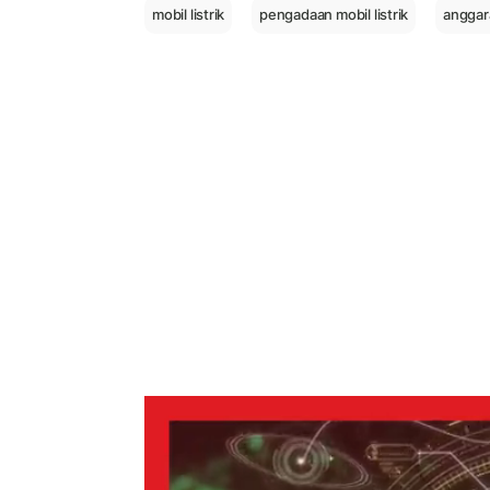
mobil listrik
pengadaan mobil listrik
anggara