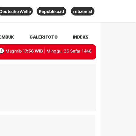
Deutsche Welle
Republika.id
retizen.id
EMBUK
GALERI FOTO
INDEKS
Maghrib
17:58 WIB
| Minggu, 26 Safar 1448