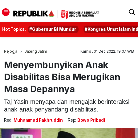
Hot Topics:
#Gubernur BI Mundur
#Kongres Umat Islam In
Rejogja
Jateng Jatim
Kamis , 01 Dec 2022, 19:07 WIB
Menyembunyikan Anak
Disabilitas Bisa Merugikan
Masa Depannya
Taj Yasin menyapa dan mengajak berinteraksi
anak-anak penyandang disabilitas.
Red:
Muhammad Fakhruddin
Rep:
Bowo Pribadi