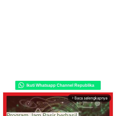
Ikuti Whatsapp Channel Republika
Baca selengkapnya
arrow_forward_ios