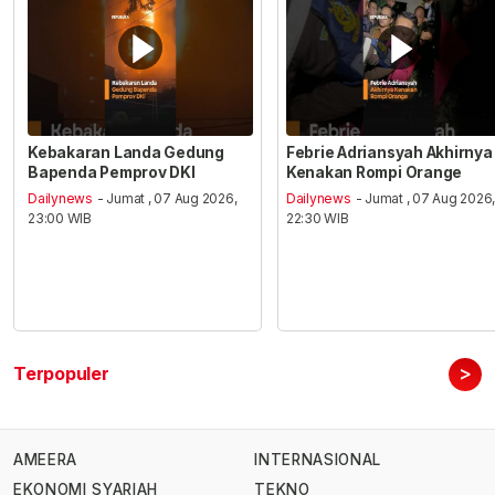
Kebakaran Landa Gedung
Febrie Adriansyah Akhirnya
Bapenda Pemprov DKI
Kenakan Rompi Orange
Dailynews
- Jumat , 07 Aug 2026,
Dailynews
- Jumat , 07 Aug 2026
23:00 WIB
22:30 WIB
>
Terpopuler
AMEERA
INTERNASIONAL
EKONOMI SYARIAH
TEKNO