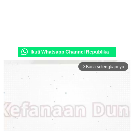
Ikuti Whatsapp Channel Republika
Baca selengkapnya
arrow_forward_ios