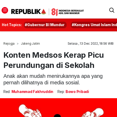
Hot Topics:
#Gubernur BI Mundur
#Kongres Umat Islam In
Rejogja
Jateng Jatim
Selasa , 13 Dec 2022, 18:56 WIB
Konten Medsos Kerap Picu
Perundungan di Sekolah
Anak akan mudah menirukannya apa yang
pernah dilihatnya di media sosial.
Red:
Muhammad Fakhruddin
Rep:
Bowo Pribadi