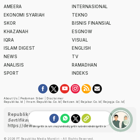
AMEERA
INTERNASIONAL
EKONOMI SYARIAH
TEKNO
SKOR
BISNIS FINANSIAL
KHAZANAH
ESGNOW
IQRA
VISUAL
ISLAM DIGEST
ENGLISH
NEWS
TV
ANALISIS
RAMADHAN
SPORT
INDEKS
About Us
|
Pedoman Siber
|
Disclaimer
Republika.id
|
Ihram.republika.co.id
|
Retizen.id
|
Rejabar.co.id
|
Rejogja.co.id
|
Republika telah diverifikasi oleh Dewan Pers
Sertifikat Nomor 1058/DP-Verifikasi/K/XII/2022
https://dewanpers.or.id/data/perusahaanpers
Ask me!
© 2026 PT Republika Media Mandiri - All Rights Reserved.