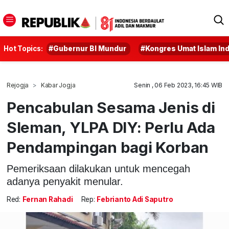
Hot Topics:
#Gubernur BI Mundur
#Kongres Umat Islam In
Rejogja
Kabar Jogja
Senin , 06 Feb 2023, 16:45 WIB
Pencabulan Sesama Jenis di
Sleman, YLPA DIY: Perlu Ada
Pendampingan bagi Korban
Pemeriksaan dilakukan untuk mencegah
adanya penyakit menular.
Red:
Fernan Rahadi
Rep:
Febrianto Adi Saputro