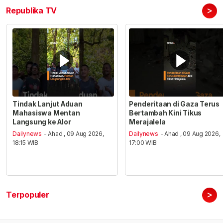
>
Republika TV
Tindak Lanjut Aduan
Penderitaan di Gaza Terus
Mahasiswa Mentan
Bertambah Kini Tikus
Langsung ke Alor
Merajalela
Dailynews
- Ahad , 09 Aug 2026,
Dailynews
- Ahad , 09 Aug 2026,
18:15 WIB
17:00 WIB
>
Terpopuler