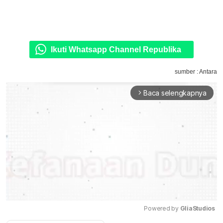
Ikuti Whatsapp Channel Republika
sumber : Antara
Baca selengkapnya
arrow_forward_ios
Powered by 
GliaStudios