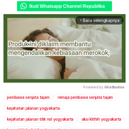
Ikuti Whatsapp Channel Republika
Baca selengkapnya
arrow_forward_ios
Powered by 
GliaStudios
pembawa senjata tajam
remaja pembawa senjata tajam
Mute
kejahatan jalanan yogyakarta
kejahatan jalanan titik nol yogyakarta
aksi klithih yogyakarta