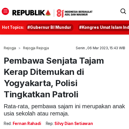
Hot Topics:
#Gubernur BI Mundur
#Kongres Umat Islam In
Rejogja
Rejogja Rejogja
Senin , 06 Mar 2023, 15:43 WIB
Pembawa Senjata Tajam
Kerap Ditemukan di
Yogyakarta, Polisi
Tingkatkan Patroli
Rata-rata, pembawa sajam ini merupakan anak
usia sekolah atau remaja.
Red:
Fernan Rahadi
Rep:
Silvy Dian Setiawan