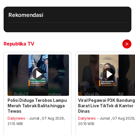
Rekomendasi
>
Republika TV
Polisi Diduga Terobos Lampu
Viral Pegawai P3K Bandung
Merah Tabrak Balita hingga
Barat Live TikTok di Kantor
Tewas
Dinas
Dailynews
- Jumat , 07 Aug 2026,
Dailynews
- Jumat , 07 Aug 2026
21:15 WIB
20:15 WIB