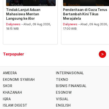
Tindak Lanjut Aduan
Penderitaan di Gaza Terus
Mahasiswa Mentan
Bertambah Kini Tikus
Langsung ke Alor
Merajalela
Dailynews
- Ahad , 09 Aug 2026,
Dailynews
- Ahad , 09 Aug 2026,
18:15 WIB
17:00 WIB
>
Terpopuler
AMEERA
INTERNASIONAL
EKONOMI SYARIAH
TEKNO
SKOR
BISNIS FINANSIAL
KHAZANAH
ESGNOW
IQRA
VISUAL
ISLAM DIGEST
ENGLISH