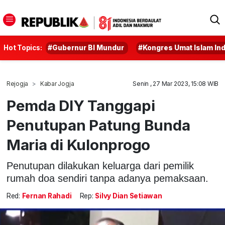
Hot Topics:
#Gubernur BI Mundur
#Kongres Umat Islam In
Rejogja
Kabar Jogja
Senin , 27 Mar 2023, 15:08 WIB
Pemda DIY Tanggapi
Penutupan Patung Bunda
Maria di Kulonprogo
Penutupan dilakukan keluarga dari pemilik
rumah doa sendiri tanpa adanya pemaksaan.
Red:
Fernan Rahadi
Rep:
Silvy Dian Setiawan