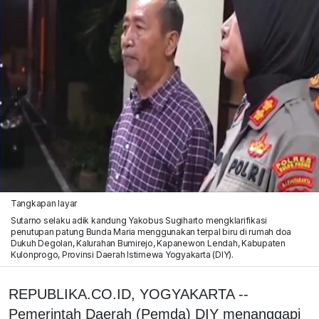
Tangkapan layar
Sutarno selaku adik kandung Yakobus Sugiharto mengklarifikasi
penutupan patung Bunda Maria menggunakan terpal biru di rumah doa
Dukuh Degolan, Kalurahan Bumirejo, Kapanewon Lendah, Kabupaten
Kulonprogo, Provinsi Daerah Istimewa Yogyakarta (DIY).
REPUBLIKA.CO.ID, YOGYAKARTA --
Pemerintah Daerah (Pemda) DIY menanggapi