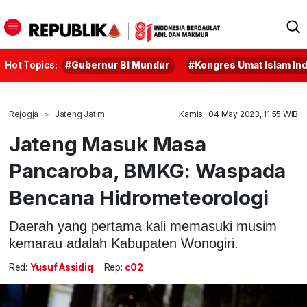
Hot Topics:
#Gubernur BI Mundur
#Kongres Umat Islam In
Rejogja
Jateng Jatim
Kamis , 04 May 2023, 11:55 WIB
Jateng Masuk Masa
Pancaroba, BMKG: Waspada
Bencana Hidrometeorologi
Daerah yang pertama kali memasuki musim
kemarau adalah Kabupaten Wonogiri.
Red:
Yusuf Assidiq
Rep:
c02