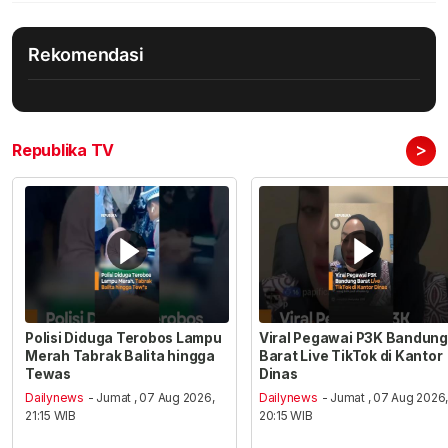
Rekomendasi
>
Republika TV
Polisi Diduga Terobos Lampu
Viral Pegawai P3K Bandung
Merah Tabrak Balita hingga
Barat Live TikTok di Kantor
Tewas
Dinas
Dailynews
- Jumat , 07 Aug 2026,
Dailynews
- Jumat , 07 Aug 2026
21:15 WIB
20:15 WIB