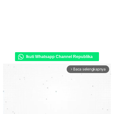
Ikuti Whatsapp Channel Republika
Baca selengkapnya
arrow_forward_ios