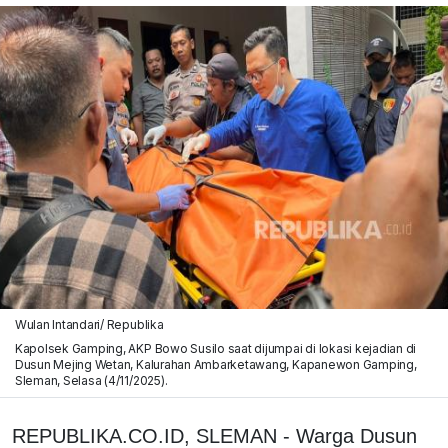
Wulan Intandari/ Republika
Kapolsek Gamping, AKP Bowo Susilo saat dijumpai di lokasi kejadian di
Dusun Mejing Wetan, Kalurahan Ambarketawang, Kapanewon Gamping,
Sleman, Selasa (4/11/2025).
REPUBLIKA.CO.ID, SLEMAN - Warga Dusun