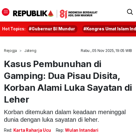
Hot Topics:
#Gubernur BI Mundur
#Kongres Umat Islam In
Rejogja
Jateng
Rabu , 05 Nov 2025, 19:05 WIB
Kasus Pembunuhan di
Gamping: Dua Pisau Disita,
Korban Alami Luka Sayatan di
Leher
Korban ditemukan dalam keadaan meninggal
dunia dengan luka sayatan di leher.
Red:
Karta Raharja Ucu
Rep:
Wulan Intandari