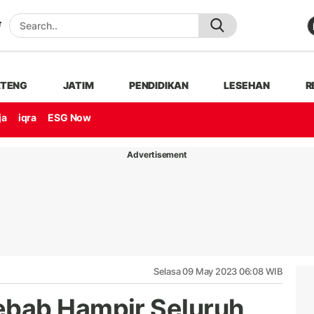
ATENG
JATIM
PENDIDIKAN
LESEHAN
R
ja
iqra
ESG Now
Advertisement
Selasa 09 May 2023 06:08 WIB
bab Hampir Seluruh