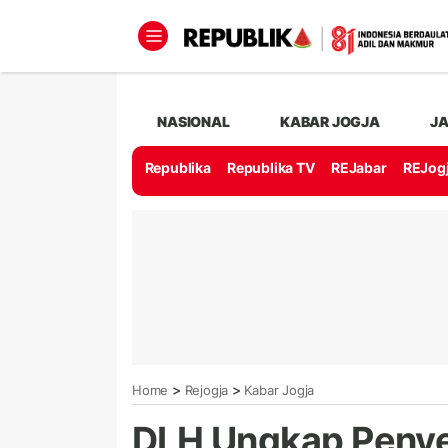
NASIONAL
KABAR JOGJA
J
Republika
Republika TV
REJabar
REJog
>
>
Home
Rejogja
Kabar Jogja
DLH Ungkap Penye