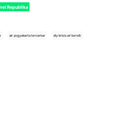
nel Republika
h
air yogyakarta tercemar
diy krisis air bersih