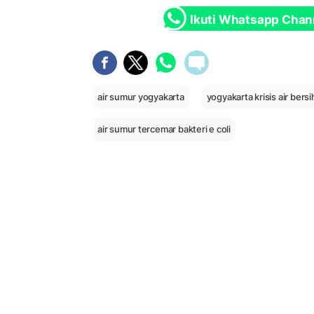
Ikuti Whatsapp Chan
air sumur yogyakarta
yogyakarta krisis air bersi
air sumur tercemar bakteri e coli