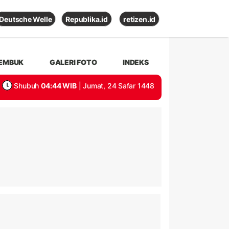
Deutsche Welle
Republika.id
retizen.id
EMBUK
GALERI FOTO
INDEKS
Shubuh
04:44 WIB
| Jumat, 24 Safar 1448