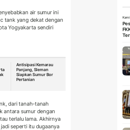
nyebabkan air sumur ini
Kami
tic tank yang dekat dengan
Pes
Kota Yogyakarta sendiri
FKK
Ter
Antisipasi Kemarau
rta
Panjang, Sleman
ak
Siapkan Sumur Bor
Pertanian
nk, dari tanah-tanah
ak antara sumur dengan
tau terlalu lama. Akhirnya
jadi seperti itu dugaanya