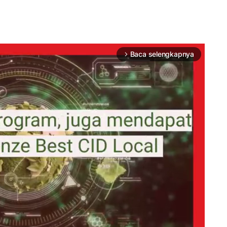
Baca selengkapnya
arrow_forward_ios