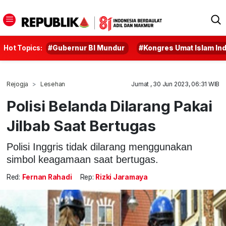
Hot Topics:
#Gubernur BI Mundur
#Kongres Umat Islam In
Rejogja
Lesehan
Jumat , 30 Jun 2023, 06:31 WIB
Polisi Belanda Dilarang Pakai
Jilbab Saat Bertugas
Polisi Inggris tidak dilarang menggunakan
simbol keagamaan saat bertugas.
Red:
Fernan Rahadi
Rep:
Rizki Jaramaya