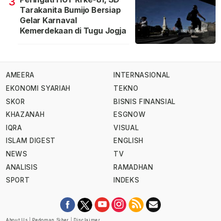
3
Tarakanita Bumijo Bersiap
Gelar Karnaval
Kemerdekaan di Tugu Jogja
AMEERA
INTERNASIONAL
EKONOMI SYARIAH
TEKNO
SKOR
BISNIS FINANSIAL
KHAZANAH
ESGNOW
IQRA
VISUAL
ISLAM DIGEST
ENGLISH
NEWS
TV
ANALISIS
RAMADHAN
SPORT
INDEKS
About Us
|
Pedoman Siber
|
Disclaimer