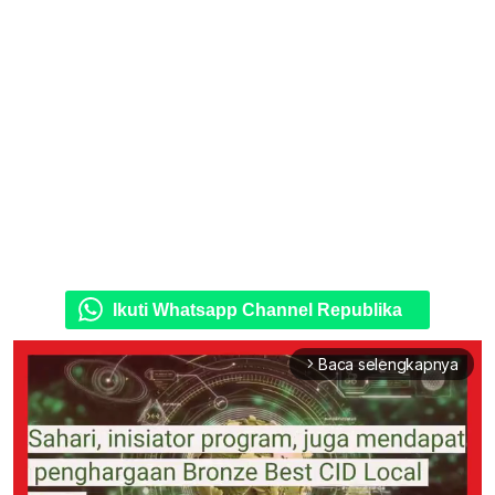
Ikuti Whatsapp Channel Republika
Baca selengkapnya
arrow_forward_ios