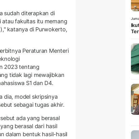
 sudah diterapkan di
Juma
 atau fakultas itu memang
Iku
)," katanya di Purwokerto,
Ter
terbitnya Peraturan Menteri
eknologi
n 2023 tentang
ng tidak lagi mewajibkan
 mahasiswa S1 dan D4.
 dia, model skripsinya
ebut sebagai tugas akhir.
tersebut ada yang berasal
 yang berasal dari hasil
un dalam bentuk hasil-hasil