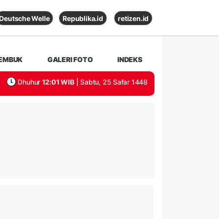
Deutsche Welle
Republika.id
retizen.id
EMBUK
GALERI FOTO
INDEKS
Dhuhur
12:01 WIB
| Sabtu, 25 Safar 1448