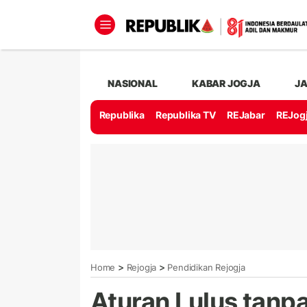
NASIONAL
KABAR JOGJA
J
Republika
Republika TV
REJabar
REJog
>
>
Home
Rejogja
Pendidikan Rejogja
Aturan Lulus tanpa