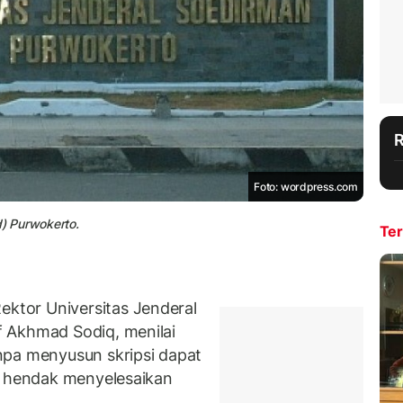
Foto: wordpress.com
) Purwokerto.
Ter
tor Universitas Jenderal
 Akhmad Sodiq, menilai
npa menyusun skripsi dapat
a hendak menyelesaikan