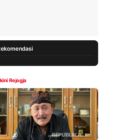
Rekomendasi
kini Rejogja