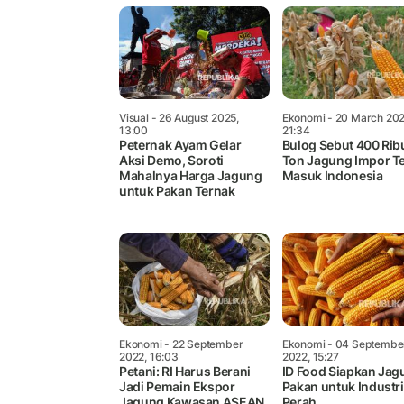
Visual
- 26 August 2025,
Ekonomi
- 20 March 202
13:00
21:34
Peternak Ayam Gelar
Bulog Sebut 400 Rib
Aksi Demo, Soroti
Ton Jagung Impor T
Mahalnya Harga Jagung
Masuk Indonesia
untuk Pakan Ternak
Ekonomi
- 22 September
Ekonomi
- 04 Septembe
2022, 16:03
2022, 15:27
Petani: RI Harus Berani
ID Food Siapkan Jag
Jadi Pemain Ekspor
Pakan untuk Industri
Jagung Kawasan ASEAN
Perah