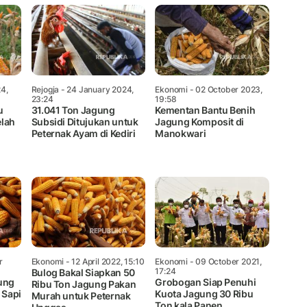
4,
Rejogja
- 24 January 2024,
Ekonomi
- 02 October 2023,
23:24
19:58
u
31.041 Ton Jagung
Kementan Bantu Benih
elah
Subsidi Ditujukan untuk
Jagung Komposit di
Peternak Ayam di Kediri
Manokwari
r
Ekonomi
- 12 April 2022, 15:10
Ekonomi
- 09 October 2021,
17:24
Bulog Bakal Siapkan 50
ung
Grobogan Siap Penuhi
Ribu Ton Jagung Pakan
 Sapi
Kuota Jagung 30 Ribu
Murah untuk Peternak
Ton kala Panen