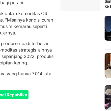
Sim
bagi petani.
ke H
asuk dalam komoditas C4
s. "Misalnya kondisi curah
i musim kemarau seperti
 ujarnya.
i produsen padi terbesar
moditas strategis lainnya
, sepanjang 2022, produksi
ipilan kering.
ya yang hanya 7.014 juta
nel Republika