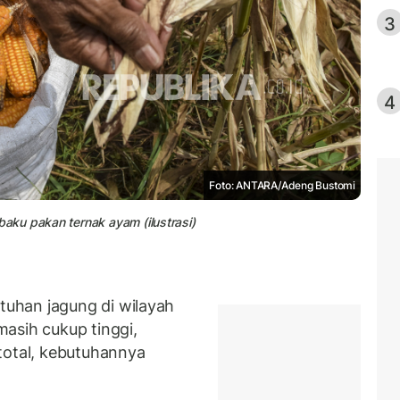
3
4
Foto: ANTARA/Adeng Bustomi
ku pakan ternak ayam (ilustrasi)
uhan jagung di wilayah
asih cukup tinggi,
total, kebutuhannya