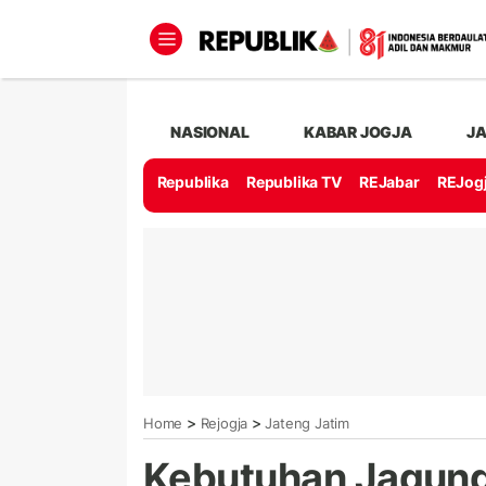
NASIONAL
KABAR JOGJA
J
Republika
Republika TV
REJabar
REJog
>
>
Home
Rejogja
Jateng Jatim
Kebutuhan Jagung