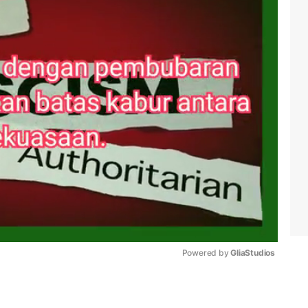
Powered by 
GliaStudios
Mute