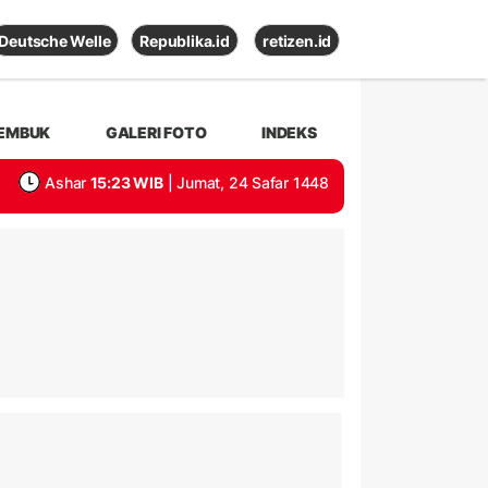
Deutsche Welle
Republika.id
retizen.id
EMBUK
GALERI FOTO
INDEKS
Ashar
15:23 WIB
| Jumat, 24 Safar 1448