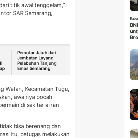
ari titik awal tenggelam,”
Kantor SAR Semarang,
Rabu
BNP
unt
Br
Pemotor Jatuh dari
Jembatan Layang
di
Pelabuhan Tanjung
kap
Emas Semarang
ng Wetan, Kecamatan Tugu,
skan, awalnya bocah
rmain di sekitar aliran
idak bisa berenang dan
asi itu, petugas melakukan