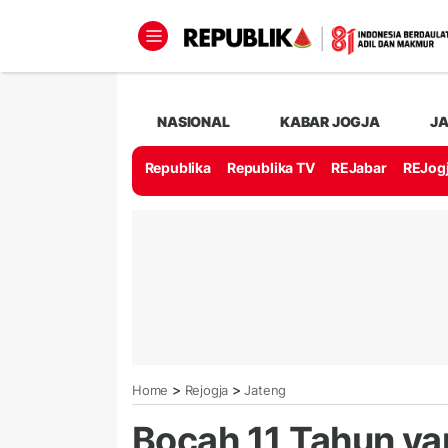
NASIONAL
KABAR JOGJA
J
Republika
Republika TV
REJabar
REJog
>
>
Home
Rejogja
Jateng
Bocah 11 Tahun ya