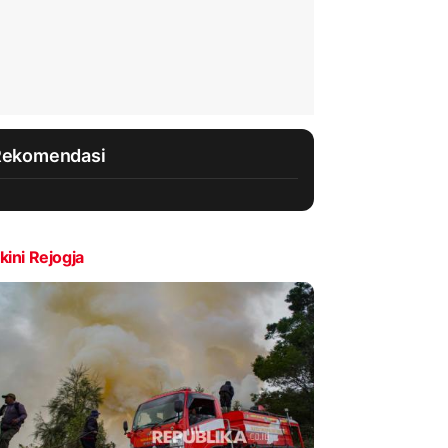
Rekomendasi
kini Rejogja