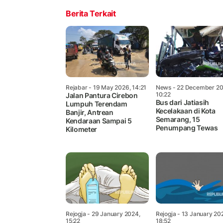
Berita Terkait
Rejabar
- 19 May 2026, 14:21
News
- 22 December 20
10:22
Jalan Pantura Cirebon
Bus dari Jatiasih
Lumpuh Terendam
Kecelakaan di Kota
Banjir, Antrean
Semarang, 15
Kendaraan Sampai 5
Penumpang Tewas
Kilometer
Rejogja
- 29 January 2024,
Rejogja
- 13 January 20
15:22
18:52