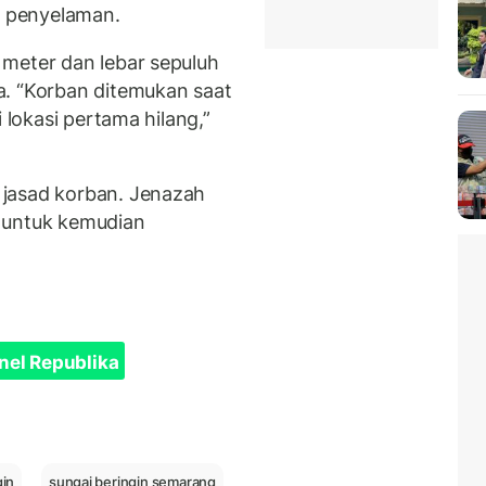
k penyelaman.
meter dan lebar sepuluh
a. “Korban ditemukan saat
 lokasi pertama hilang,”
jasad korban. Jenazah
 untuk kemudian
nel Republika
gin
sungai beringin semarang