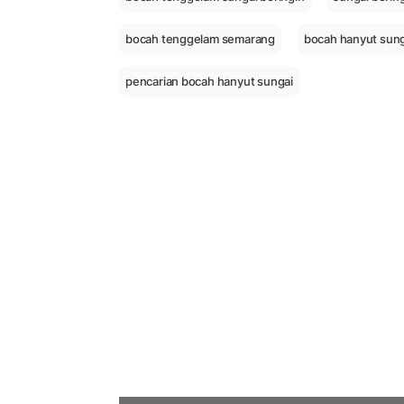
bocah tenggelam semarang
bocah hanyut sun
pencarian bocah hanyut sungai