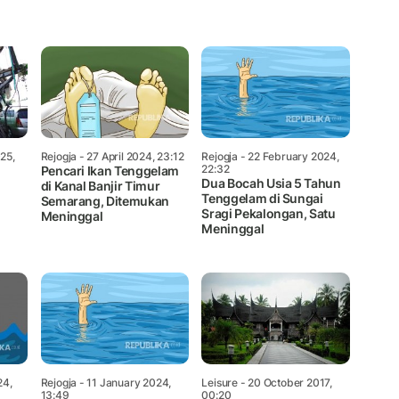
Mute
25,
Rejogja
- 27 April 2024, 23:12
Rejogja
- 22 February 2024,
22:32
Pencari Ikan Tenggelam
Dua Bocah Usia 5 Tahun
di Kanal Banjir Timur
Tenggelam di Sungai
Semarang, Ditemukan
Sragi Pekalongan, Satu
Meninggal
Meninggal
24,
Rejogja
- 11 January 2024,
Leisure
- 20 October 2017,
13:49
00:20