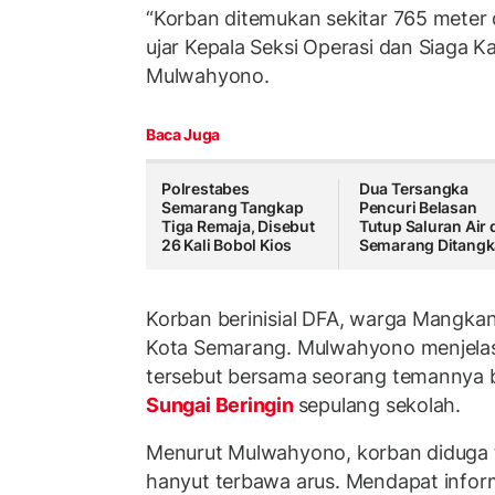
“Korban ditemukan sekitar 765 meter d
ujar Kepala Seksi Operasi dan Siaga 
Mulwahyono.
Baca Juga
Polrestabes
Dua Tersangka
Semarang Tangkap
Pencuri Belasan
Tiga Remaja, Disebut
Tutup Saluran Air 
26 Kali Bobol Kios
Semarang Ditang
Korban berinisial DFA, warga Mangka
Kota Semarang. Mulwahyono menjela
tersebut bersama seorang temannya be
Sungai Beringin
sepulang sekolah.
Menurut Mulwahyono, korban diduga t
hanyut terbawa arus. Mendapat inform