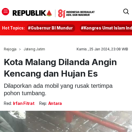
Hot Topics:
#Gubernur BI Mundur
#Kongres Umat Islam In
Rejogja
Jateng Jatim
Kamis , 25 Jan 2024, 23:08 WIB
Kota Malang Dilanda Angin
Kencang dan Hujan Es
Dilaporkan ada mobil yang rusak tertimpa
pohon tumbang.
Red:
Irfan Fitrat
Rep:
Antara