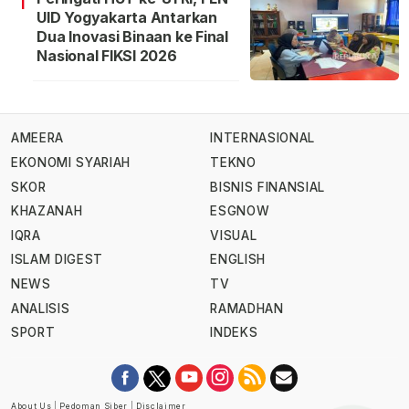
1
UID Yogyakarta Antarkan
Dua Inovasi Binaan ke Final
Nasional FIKSI 2026
AMEERA
INTERNASIONAL
EKONOMI SYARIAH
TEKNO
SKOR
BISNIS FINANSIAL
KHAZANAH
ESGNOW
IQRA
VISUAL
ISLAM DIGEST
ENGLISH
NEWS
TV
ANALISIS
RAMADHAN
SPORT
INDEKS
About Us
|
Pedoman Siber
|
Disclaimer