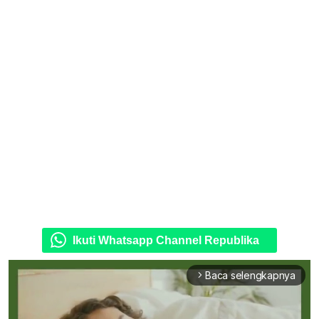
Ikuti Whatsapp Channel Republika
Baca selengkapnya
arrow_forward_ios