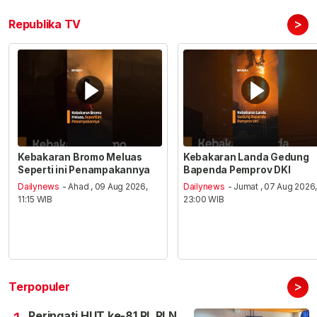
>
Republika TV
Kebakaran Bromo Meluas
Kebakaran Landa Gedung
Seperti ini Penampakannya
Bapenda Pemprov DKI
Dailynews
- Ahad , 09 Aug 2026,
Dailynews
- Jumat , 07 Aug 2026
11:15 WIB
23:00 WIB
>
Terpopuler
Peringati HUT ke-81 RI, PLN