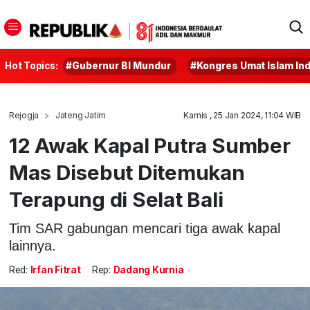
Hot Topics:
#Gubernur BI Mundur
#Kongres Umat Islam In
Rejogja
Jateng Jatim
Kamis , 25 Jan 2024, 11:04 WIB
12 Awak Kapal Putra Sumber
Mas Disebut Ditemukan
Terapung di Selat Bali
Tim SAR gabungan mencari tiga awak kapal
lainnya.
Red:
Irfan Fitrat
Rep:
Dadang Kurnia