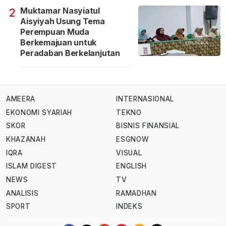
Muktamar Nasyiatul
2
Aisyiyah Usung Tema
Perempuan Muda
Berkemajuan untuk
Peradaban Berkelanjutan
AMEERA
INTERNASIONAL
EKONOMI SYARIAH
TEKNO
SKOR
BISNIS FINANSIAL
KHAZANAH
ESGNOW
IQRA
VISUAL
ISLAM DIGEST
ENGLISH
NEWS
TV
ANALISIS
RAMADHAN
SPORT
INDEKS