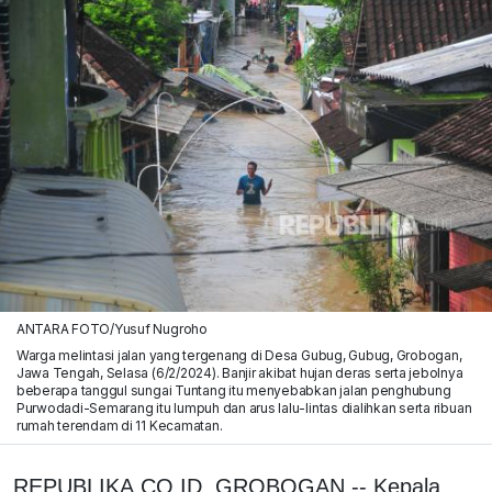
ANTARA FOTO/Yusuf Nugroho
Warga melintasi jalan yang tergenang di Desa Gubug, Gubug, Grobogan,
Jawa Tengah, Selasa (6/2/2024). Banjir akibat hujan deras serta jebolnya
beberapa tanggul sungai Tuntang itu menyebabkan jalan penghubung
Purwodadi-Semarang itu lumpuh dan arus lalu-lintas dialihkan serta ribuan
rumah terendam di 11 Kecamatan.
REPUBLIKA.CO.ID, GROBOGAN -- Kepala