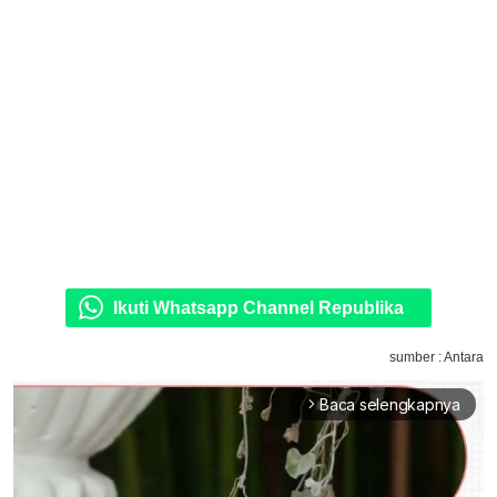
Ikuti Whatsapp Channel Republika
sumber : Antara
Baca selengkapnya
arrow_forward_ios