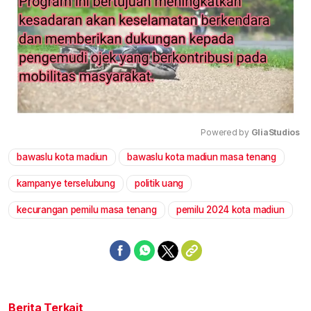
Powered by 
GliaStudios
bawaslu kota madiun
bawaslu kota madiun masa tenang
Mute
kampanye terselubung
politik uang
kecurangan pemilu masa tenang
pemilu 2024 kota madiun
Berita Terkait