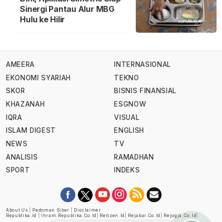
Sinergi Pantau Alur MBG
Hulu ke Hilir
AMEERA
INTERNASIONAL
EKONOMI SYARIAH
TEKNO
SKOR
BISNIS FINANSIAL
KHAZANAH
ESGNOW
IQRA
VISUAL
ISLAM DIGEST
ENGLISH
NEWS
TV
ANALISIS
RAMADHAN
SPORT
INDEKS
About Us
|
Pedoman Siber
|
Disclaimer
Republika.id
|
Ihram.republika.co.id
|
Retizen.id
|
Rejabar.co.id
|
Rejogja.co.id
|