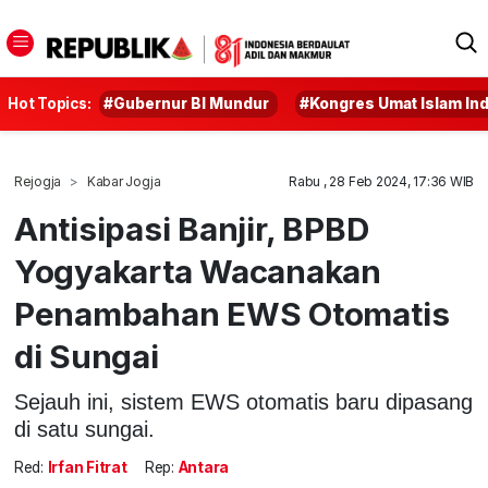
Hot Topics:
#Gubernur BI Mundur
#Kongres Umat Islam In
Rejogja
Kabar Jogja
Rabu , 28 Feb 2024, 17:36 WIB
Antisipasi Banjir, BPBD
Yogyakarta Wacanakan
Penambahan EWS Otomatis
di Sungai
Sejauh ini, sistem EWS otomatis baru dipasang
di satu sungai.
Red:
Irfan Fitrat
Rep:
Antara