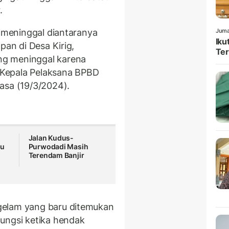
.
n meninggal diantaranya
Juma
Iku
pan di Desa Kirig,
Ter
ng meninggal karena
a Kepala Pelaksana BPBD
asa (19/3/2024).
Jalan Kudus-
bu
Purwodadi Masih
Terendam Banjir
gelam yang baru ditemukan
ungsi ketika hendak