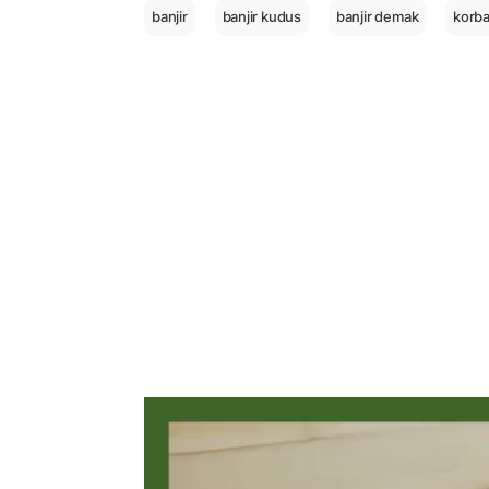
banjir
banjir kudus
banjir demak
korba