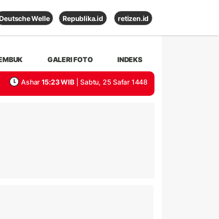
Deutsche Welle
Republika.id
retizen.id
EMBUK
GALERI FOTO
INDEKS
Ashar
15:23 WIB
| Sabtu, 25 Safar 1448