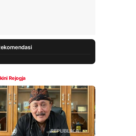
Rekomendasi
kini Rejogja