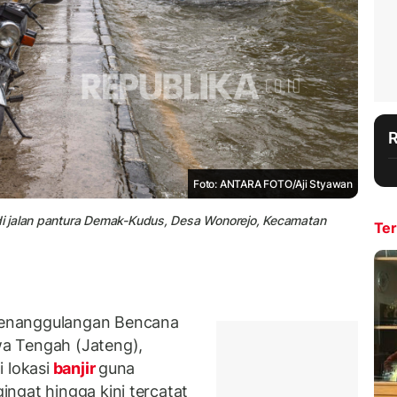
Foto: ANTARA FOTO/Aji Styawan
i jalan pantura Demak-Kudus, Desa Wonorejo, Kecamatan
Ter
Penanggulangan Bencana
a Tengah (Jateng),
 lokasi
banjir
guna
ngat hingga kini tercatat