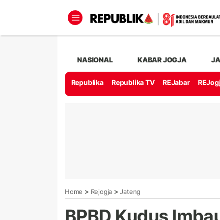
NASIONAL
KABAR JOGJA
J
Republika
Republika TV
REJabar
REJog
>
>
Home
Rejogja
Jateng
BPBD Kudus Imbau