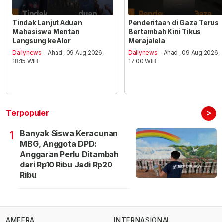
Tindak Lanjut Aduan
Penderitaan di Gaza Terus
Mahasiswa Mentan
Bertambah Kini Tikus
Langsung ke Alor
Merajalela
Dailynews
- Ahad , 09 Aug 2026,
Dailynews
- Ahad , 09 Aug 2026,
18:15 WIB
17:00 WIB
>
Terpopuler
Banyak Siswa Keracunan
1
MBG, Anggota DPD:
Anggaran Perlu Ditambah
dari Rp10 Ribu Jadi Rp20
Ribu
AMEERA
INTERNASIONAL