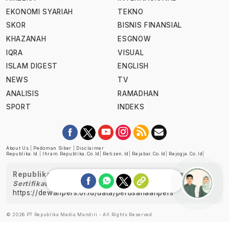
EKONOMI SYARIAH
TEKNO
SKOR
BISNIS FINANSIAL
KHAZANAH
ESGNOW
IQRA
VISUAL
ISLAM DIGEST
ENGLISH
NEWS
TV
ANALISIS
RAMADHAN
SPORT
INDEKS
About Us
|
Pedoman Siber
|
Disclaimer
Republika.id
|
Ihram.republika.co.id
|
Retizen.id
|
Rejabar.co.id
|
Rejogja.co.id
|
Republika telah diverifikasi oleh Dewan Pers
Sertifikat Nomor 1058/DP-Verifikasi/K/XII/2022
https://dewanpers.or.id/data/perusahaanpers
Ask me!
© 2026 PT Republika Media Mandiri - All Rights Reserved.