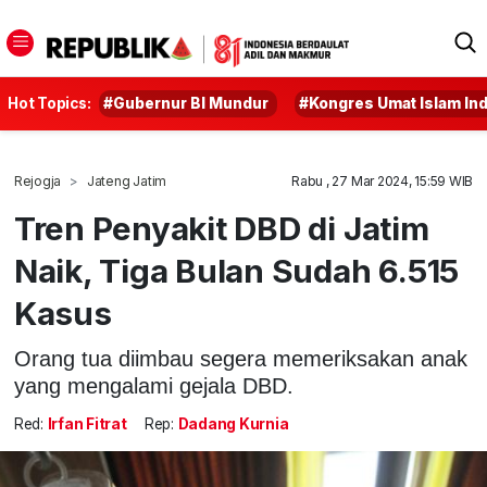
Hot Topics:
#Gubernur BI Mundur
#Kongres Umat Islam In
Rejogja
Jateng Jatim
Rabu , 27 Mar 2024, 15:59 WIB
Tren Penyakit DBD di Jatim
Naik, Tiga Bulan Sudah 6.515
Kasus
Orang tua diimbau segera memeriksakan anak
yang mengalami gejala DBD.
Red:
Irfan Fitrat
Rep:
Dadang Kurnia