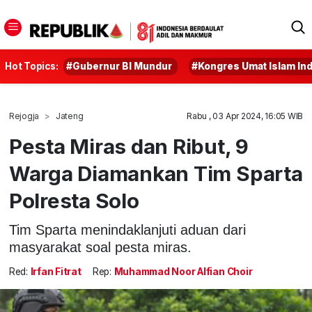
Hot Topics:
#Gubernur BI Mundur
#Kongres Umat Islam In
Rejogja
Jateng
Rabu , 03 Apr 2024, 16:05 WIB
Pesta Miras dan Ribut, 9
Warga Diamankan Tim Sparta
Polresta Solo
Tim Sparta menindaklanjuti aduan dari
masyarakat soal pesta miras.
Red:
Irfan Fitrat
Rep:
Muhammad Noor Alfian Choir