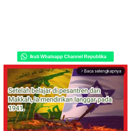
Ikuti Whatsapp Channel Republika
Baca selengkapnya
arrow_forward_ios